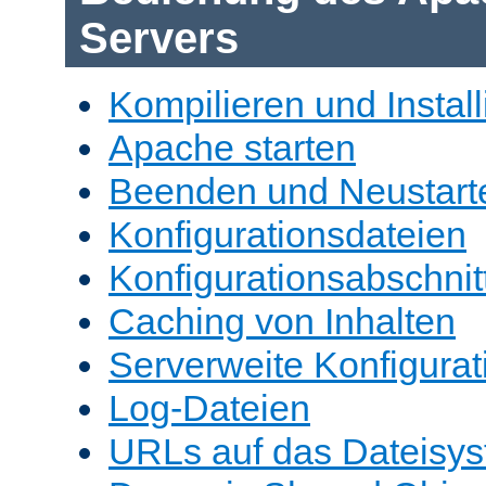
Servers
Kompilieren und Install
Apache starten
Beenden und Neustart
Konfigurationsdateien
Konfigurationsabschnit
Caching von Inhalten
Serverweite Konfigurat
Log-Dateien
URLs auf das Dateisys