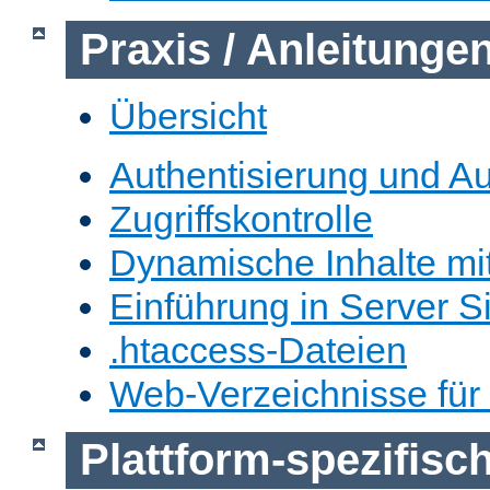
Praxis / Anleitunge
Übersicht
Authentisierung und Au
Zugriffskontrolle
Dynamische Inhalte mi
Einführung in Server S
.htaccess-Dateien
Web-Verzeichnisse für
Plattform-spezifis