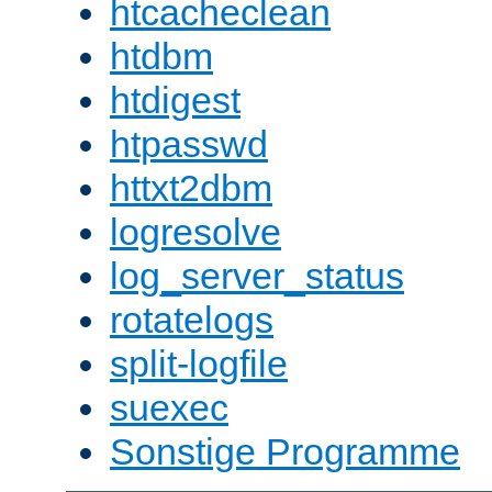
htcacheclean
htdbm
htdigest
htpasswd
httxt2dbm
logresolve
log_server_status
rotatelogs
split-logfile
suexec
Sonstige Programme