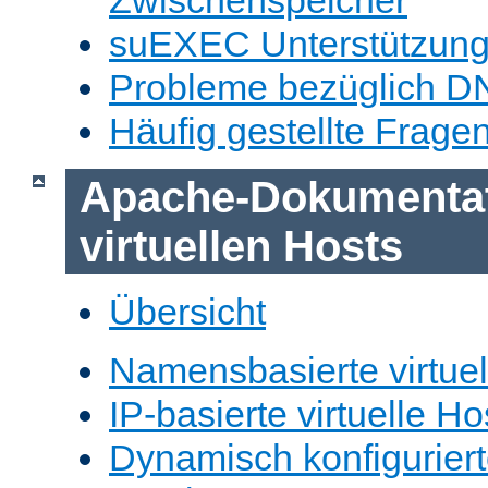
Zwischenspeicher
suEXEC Unterstützun
Probleme bezüglich D
Häufig gestellte Frage
Apache-Dokumentat
virtuellen Hosts
Übersicht
Namensbasierte virtuel
IP-basierte virtuelle Ho
Dynamisch konfiguriert