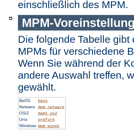
einschließlich des MPM.
MPM-Voreinstellun
Die folgende Tabelle gibt 
MPMs für verschiedene B
Wenn Sie während der Ko
andere Auswahl treffen, 
gewählt.
BeOS
beos
Netware
mpm_netware
OS/2
mpmt_os2
Unix
prefork
Windows
mpm_winnt