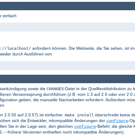
e einfach
anfordern können. Die Webseite, die Sie sehen, ist i
://localhost/
wieder durch Ausführen von:
ionsankündigung sowie die
-Datei in der Quelltextdistribution z
CHANGES
ßeren Versionssprung durchführen (z.B. vom 1.3 auf 2.0 oder von 2.0 a
figuration geben, die manuelle Nacharbeiten erfordern. Außerdem müss
en.
n 2.0.55 auf 2.0.57) ist einfacher.
überschreibt keine de
make install
hen sich die Entwickler, inkompatible Änderungen der
-Op
configure
lten Sie in der Lage sein, den gleichen
-Befehl, die gleiche
configure
41 -- frühere Versionen enthielten noch inkompatible Änderungen).