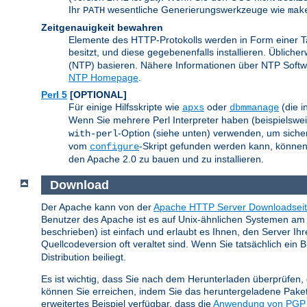
Ihr
wesentliche Generierungswerkzeuge wie
PATH
mak
Zeitgenauigkeit bewahren
Elemente des HTTP-Protokolls werden in Form einer Tag
besitzt, und diese gegebenenfalls installieren. Üblic
(NTP) basieren. Nähere Informationen über NTP Softwa
NTP Homepage
.
Perl 5
[OPTIONAL]
Für einige Hilfsskripte wie
oder
(die i
apxs
dbmmanage
Wenn Sie mehrere Perl Interpreter haben (beispielsweise
-Option (siehe unten) verwenden, um sicherz
with-perl
vom
-Skript gefunden werden kann, können S
configure
den Apache 2.0 zu bauen und zu installieren.
Download
Der Apache kann von der
Apache HTTP Server Downloadsei
Benutzer des Apache ist es auf Unix-ähnlichen Systemen am 
beschrieben) ist einfach und erlaubt es Ihnen, den Server I
Quellcodeversion oft veraltet sind. Wenn Sie tatsächlich ein 
Distribution beiliegt.
Es ist wichtig, dass Sie nach dem Herunterladen überprüfen
können Sie erreichen, indem Sie das heruntergeladene Paket
erweitertes Beispiel verfügbar, dass die
Anwendung von PGP