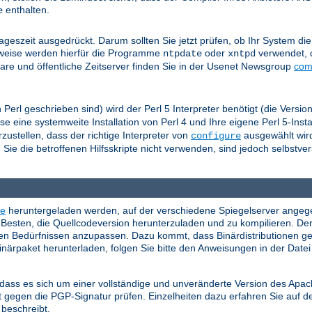
enthalten.
e
eszeit ausgedrückt. Darum sollten Sie jetzt prüfen, ob Ihr System die 
herweise werden hierfür die Programme
oder
verwendet, 
ntpdate
xntpd
re und öffentliche Zeitserver finden Sie in der Usenet Newsgroup
com
n Perl geschrieben sind) wird der Perl 5 Interpreter benötigt (die Versi
 eine systemweite Installation von Perl 4 und Ihre eigene Perl 5-Instal
ustellen, dass der richtige Interpreter von
ausgewählt wird
configure
ie die betroffenen Hilfsskripte nicht verwenden, sind jedoch selbstver
te
heruntergeladen werden, auf der verschiedene Spiegelserver angege
Besten, die Quellcodeversion herunterzuladen und zu kompilieren. Der
hren Bedürfnissen anzupassen. Dazu kommt, dass Binärdistributionen g
Binärpaket herunterladen, folgen Sie bitte den Anweisungen in der Date
, dass es sich um einer vollständige und unveränderte Version des Ap
 gegen die PGP-Signatur prüfen. Einzelheiten dazu erfahren Sie auf d
beschreibt.