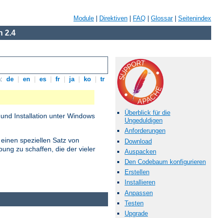
Module
|
Direktiven
|
FAQ
|
Glossar
|
Seitenindex
 2.4
n:
de
|
en
|
es
|
fr
|
ja
|
ko
|
tr
Überblick für die
und Installation unter Windows
Ungeduldigen
Anforderungen
 einen speziellen Satz von
Download
ung zu schaffen, die der vieler
Auspacken
Den Codebaum konfigurieren
Erstellen
Installieren
Anpassen
Testen
Upgrade