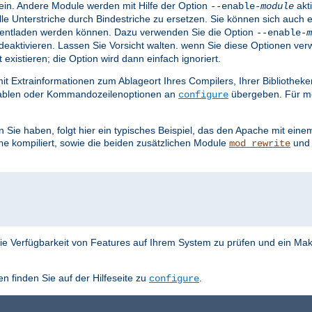
ein. Andere Module werden mit Hilfe der Option
akti
--enable-
module
lle Unterstriche durch Bindestriche zu ersetzen. Sie können sich auch 
nd entladen werden können. Dazu verwenden Sie die Option
--enable-
m
deaktivieren. Lassen Sie Vorsicht walten. wenn Sie diese Optionen ve
istieren; die Option wird dann einfach ignoriert.
mit Extrainformationen zum Ablageort Ihres Compilers, Ihrer Bibliothe
iablen oder Kommandozeilenoptionen an
übergeben. Für meh
configure
Sie haben, folgt hier ein typisches Beispiel, das den Apache mit eine
kompiliert, sowie die beiden zusätzlichen Module
un
he
mod_rewrite
ie Verfügbarkeit von Features auf Ihrem System zu prüfen und ein Make
en finden Sie auf der Hilfeseite zu
.
configure