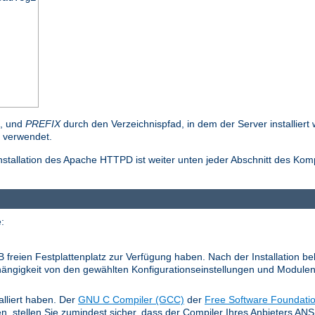
n, und
PREFIX
durch den Verzeichnispfad, in dem der Server installier
verwendet.
stallation des Apache HTTPD ist weiter unten jeder Abschnitt des Kom
:
MB freien Festplattenplatz zur Verfügung haben. Nach der Installation 
 Abhängigkeit von den gewählten Konfigurationseinstellungen und Modulen
alliert haben. Der
GNU C Compiler (GCC)
der
Free Software Foundati
en, stellen Sie zumindest sicher, dass der Compiler Ihres Anbieters A