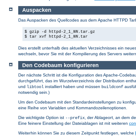
Auspacken
Das Auspacken des Quellcodes aus dem Apache HTTPD Tarbal
$ gzip -d httpd-2_1_
NN
.tar.gz
$ tar xvf httpd-2_1_
NN
.tar
Dies erstellt unterhalb des aktuellen Verzeichnisses ein neues
wechseln, bevor Sie mit der Kompilierung des Servers weite
Den Codebaum konfigurieren
Der nächste Schritt ist die Konfiguration des Apache-Codebau
durchgeführt, das im Wurzelverzeichnis der Distribution en
und
installiert haben und müssen
ausfüh
libtool
buildconf
notwendig sein.)
Um den Codebaum mit den Standardeinstellungen zu konfigu
eine Reihe von Variablen und Kommandozeilenoptionen.
Die wichtigste Option ist
, der Ablageort, an dem der
--prefix
Eine feinere Einstellung der Dateiablagen ist mit weiteren
con
Weiterhin können Sie zu diesem Zeitpunkt festlegen, welche