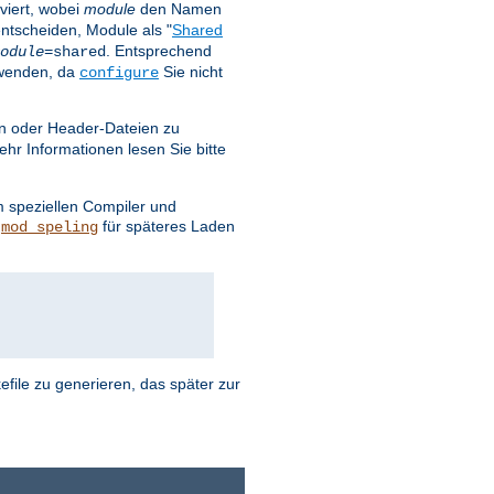
viert, wobei
module
den Namen
entscheiden, Module als "
Shared
. Entsprechend
odule
=shared
rwenden, da
Sie nicht
configure
ken oder Header-Dateien zu
r Informationen lesen Sie bitte
m speziellen Compiler und
d
für späteres Laden
mod_speling
file zu generieren, das später zur