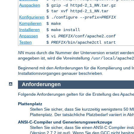
Auspacken
$ gzip -d httpd-2_1_
NN
.tar.gz
$ tar xvf httpd-2_1_
NN
.tar
Konfigurieren
$ ./configure --prefix=
PREFIX
Kompilieren
$ make
Installieren
$ make install
Anpassen
$ vi
PREFIX
/conf/apache2.conf
Testen
$
PREFIX
/bin/apache2ctl start
NN
muss durch die Nummer der Unterversion ersetzt werde
angegeben ist, wird die Voreinstellung
/usr/local/apache2
Beginnend mit den Anforderungen für die Kompilierung und In
Installationsvorganges genauer beschrieben.
Anforderungen
Folgende Anforderungen gelten für die Erstellung des Apache
Plattenplatz
Stellen Sie sicher, dass Sie kurzzeitig wenigstens 50 
Plattenplatz. Der tatsächliche Platzbedarf variiert in
ANSI-C-Compiler und Generierungswerkzeuge
Stellen Sie sicher, dass Sie einen ANSI-C Compiler inst
(Version 2.7.2 ist gut). Wenn Sie den GCC nicht besitz