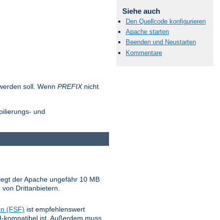
Siehe auch
Den Quellcode konfigurieren
Apache starten
Beenden und Neustarten
Kommentare
t werden soll. Wenn
PREFIX
nicht
pilierungs- und
belegt der Apache ungefähr 10 MB
 von Drittanbietern.
on (FSF)
ist empfehlenswert
NSI-kompatibel ist. Außerdem muss