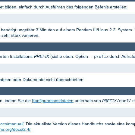
t bilden, einfach durch Ausführen des folgenden Befehls erstellen:
on benötigt ungefähr 3 Minuten auf einem Pentium III/Linux 2.2. System
sehr stark variieren.
rten Installations-
PREFIX
(siehe oben: Option
durch Aufrufe
--prefix
sdateien oder Dokumente nicht überschrieben.
n, indem Sie die
Konfigurationsdateien
unterhalb von
ed
PREFIX
/conf/
docs/manual/
. Die aktuellste Version dieses Handbuchs sowie eine kom
che.org/docs/2.4/
.