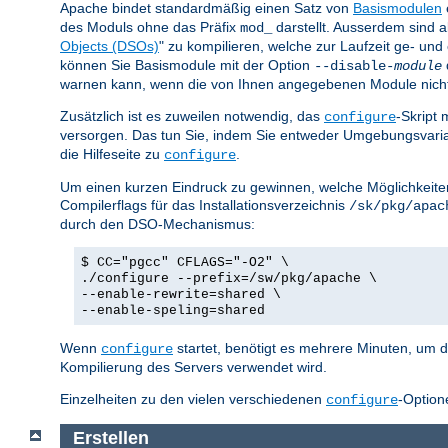
Apache bindet standardmäßig einen Satz von
Basismodulen
des Moduls ohne das Präfix
darstellt. Ausserdem sind a
mod_
Objects (DSOs)
" zu kompilieren, welche zur Laufzeit ge- u
können Sie Basismodule mit der Option
--disable-
module
warnen kann, wenn die von Ihnen angegebenen Module nicht ex
Zusätzlich ist es zuweilen notwendig, das
-Skript 
configure
versorgen. Das tun Sie, indem Sie entweder Umgebungsvar
die Hilfeseite zu
.
configure
Um einen kurzen Eindruck zu gewinnen, welche Möglichkeiten 
Compilerflags für das Installationsverzeichnis
/sk/pkg/apac
durch den DSO-Mechanismus:
$ CC="pgcc" CFLAGS="-O2" \
./configure --prefix=/sw/pkg/apache \
--enable-rewrite=shared \
--enable-speling=shared
Wenn
startet, benötigt es mehrere Minuten, um d
configure
Kompilierung des Servers verwendet wird.
Einzelheiten zu den vielen verschiedenen
-Option
configure
Erstellen