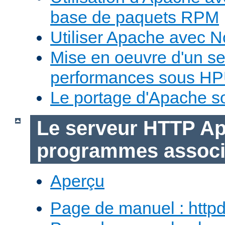
base de paquets RPM
Utiliser Apache avec 
Mise en oeuvre d'un s
performances sous H
Le portage d'Apache 
Le serveur HTTP Ap
programmes assoc
Aperçu
Page de manuel : http