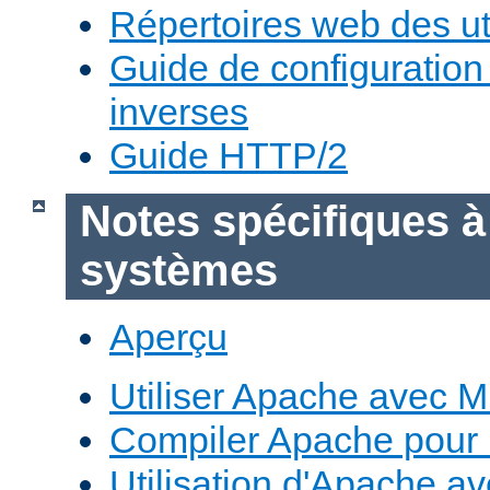
Répertoires web des uti
Guide de configuratio
inverses
Guide HTTP/2
Notes spécifiques à
systèmes
Aperçu
Utiliser Apache avec 
Compiler Apache pour
Utilisation d'Apache a