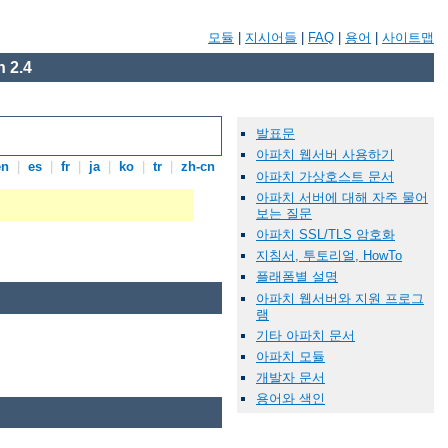
모듈
|
지시어들
|
FAQ
|
용어
|
사이트맵
 2.4
발표문
아파치 웹서버 사용하기
en
|
es
|
fr
|
ja
|
ko
|
tr
|
zh-cn
아파치 가상호스트 문서
아파치 서버에 대해 자주 물어
보는 질문
아파치 SSL/TLS 암호화
지침서, 투토리얼, HowTo
플래폼별 설명
아파치 웹서버와 지원 프로그
램
기타 아파치 문서
아파치 모듈
개발자 문서
용어와 색인