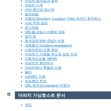
아파치 컴파일과 설치
아파치 시작
서버 중단과 재시작
설정파일
어떻게 Directory, Location, Files 섹션이 동작하나
서버 전역 설정
로그파일
URL을 파일시스템에 대응
보안 팁
동적공유객체 (DSO) 지원
내용협상 (content negotiation)
사용자정의 오류 응답
아파치가 사용할 주소와 포트 지정
다중처리모듈 (MPM)
아파치의 환경변수
아파치에서 핸들러 사용
필터
suEXEC 지원
성능향상 힌트
URL 재작성(rewriting) 지침서
아파치 가상호스트 문서
개요