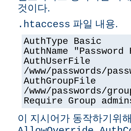
것이다.
파일 내용.
.htaccess
AuthType Basic
AuthName "Password 
AuthUserFile
/www/passwords/pass
AuthGroupFile
/www/passwords/grou
Require Group admin
이 지시어가 동작하기위
AllowOverride AuthC