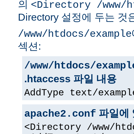
의
<Directory /www/h
Directory 설정에 두는 
/www/htdocs/example
섹션:
/www/htdocs/exampl
.htaccess 파일 내용
AddType text/exampl
파일에 
apache2.conf
<Directory /www/htd