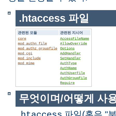
.htaccess 파일
관련된 모듈
관련된 지시어
core
AccessFileName
mod_authn_file
AllowOverride
mod_authz_groupfile
Options
mod_cgi
AddHandler
mod_include
SetHandler
mod_mime
AuthType
AuthName
AuthUserFile
AuthGroupFile
Require
무엇이며/어떻게 사
파일(혹은 "분
.htaccess