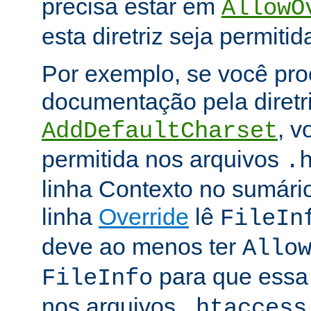
precisa estar em
AllowO
esta diretriz seja permitid
Por exemplo, se você pro
documentação pela diretr
, v
AddDefaultCharset
permitida nos arquivos
.
linha Contexto no sumário
linha
Override
lê
FileIn
deve ao menos ter
Allo
para que essa d
FileInfo
nos arquivos
.htaccess