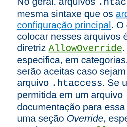
No geral, arquivos
.htac
mesma sintaxe que os
ar
configuração principal
. O
colocar nesses arquivos 
diretriz
.
AllowOverride
especifica, em categorias,
serão aceitas caso seja
arquivo
. Se u
.htaccess
permitida em um arquivo
documentação para essa di
uma seção
Override
, esp