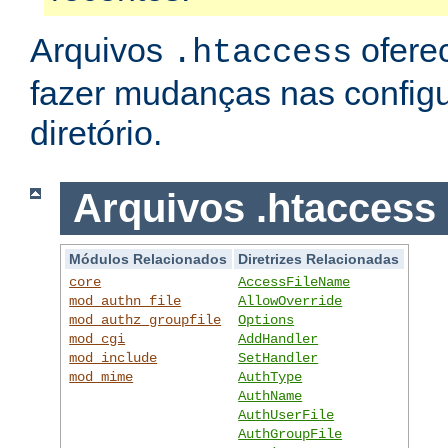
Arquivos
ofere
.htaccess
fazer mudanças nas config
diretório.
Arquivos .htaccess
Módulos Relacionados
Diretrizes Relacionadas
core
AccessFileName
mod_authn_file
AllowOverride
mod_authz_groupfile
Options
mod_cgi
AddHandler
mod_include
SetHandler
mod_mime
AuthType
AuthName
AuthUserFile
AuthGroupFile