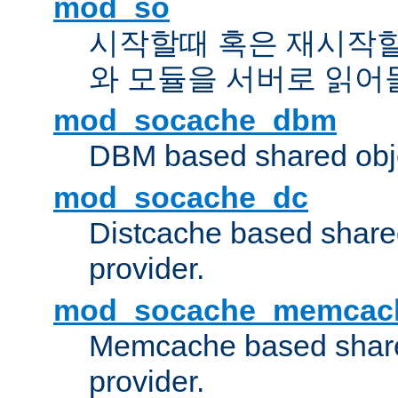
mod_so
시작할때 혹은 재시작
와 모듈을 서버로 읽어
mod_socache_dbm
DBM based shared obje
mod_socache_dc
Distcache based share
provider.
mod_socache_memcac
Memcache based share
provider.