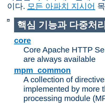
이다.
모든 아파치 지시어
목
핵심 기능과 다중처리
core
Core Apache HTTP Serv
are always available
mpm_common
A collection of directive
implemented by more t
processing module (M