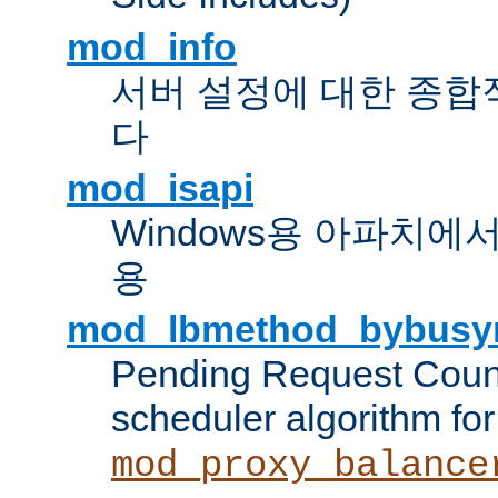
mod_info
서버 설정에 대한 종합
다
mod_isapi
Windows용 아파치에서 IS
용
mod_lbmethod_bybusy
Pending Request Count
scheduler algorithm for
mod_proxy_balance