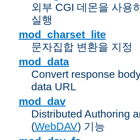
외부 CGI 데몬을 사용
실행
mod_charset_lite
문자집합 변환을 지정
mod_data
Convert response bod
data URL
mod_dav
Distributed Authoring 
(
WebDAV
) 기능