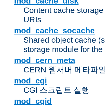
mod_cache_disk
Content cache storage
URIs
mod_cache_socache
Shared object cache (
storage module for the 
mod_cern_meta
CERN 웹서버 메타파
mod_cgi
CGI 스크립트 실행
mod_cgid