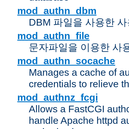
mod_authn_dbm
DBM 파일을 사용한 
mod_authn_file
문자파일을 이용한 사
mod_authn_socache
Manages a cache of au
credentials to relieve 
mod_authnz_fcgi
Allows a FastCGI author
handle Apache httpd au