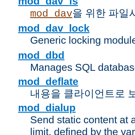
mod_dav_fs
을 위한 파일
mod_dav
mod_dav_lock
Generic locking modul
mod_dbd
Manages SQL database
mod_deflate
내용을 클라이언트로 
mod_dialup
Send static content at 
limit, defined by the v