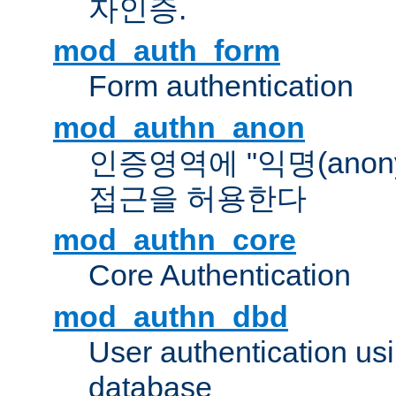
자인증.
mod_auth_form
Form authentication
mod_authn_anon
인증영역에 "익명(anon
접근을 허용한다
mod_authn_core
Core Authentication
mod_authn_dbd
User authentication u
database