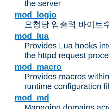
the server
mod_logio
요청당 입출력 바이트
mod_lua
Provides Lua hooks into
the httpd request proc
mod_macro
Provides macros withi
runtime configuration fi
mod_md
Managing domains acros