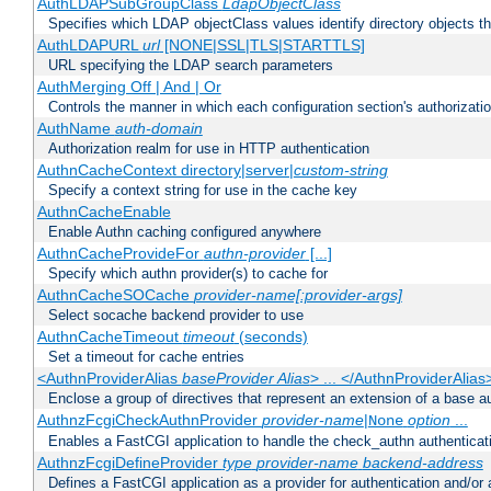
AuthLDAPSubGroupClass
LdapObjectClass
Specifies which LDAP objectClass values identify directory objects t
AuthLDAPURL
url
[NONE|SSL|TLS|STARTTLS]
URL specifying the LDAP search parameters
AuthMerging Off | And | Or
Controls the manner in which each configuration section's authorizatio
AuthName
auth-domain
Authorization realm for use in HTTP authentication
AuthnCacheContext directory|server|
custom-string
Specify a context string for use in the cache key
AuthnCacheEnable
Enable Authn caching configured anywhere
AuthnCacheProvideFor
authn-provider
[...]
Specify which authn provider(s) to cache for
AuthnCacheSOCache
provider-name[:provider-args]
Select socache backend provider to use
AuthnCacheTimeout
timeout
(seconds)
Set a timeout for cache entries
<AuthnProviderAlias
baseProvider Alias
> ... </AuthnProviderAlias
Enclose a group of directives that represent an extension of a base au
AuthnzFcgiCheckAuthnProvider
provider-name
|
option
...
None
Enables a FastCGI application to handle the check_authn authenticat
AuthnzFcgiDefineProvider
type
provider-name
backend-address
Defines a FastCGI application as a provider for authentication and/or 