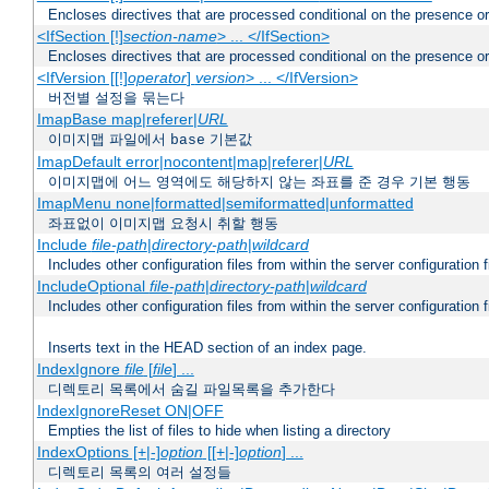
Encloses directives that are processed conditional on the presence o
<IfSection [!]
section-name
> ... </IfSection>
Encloses directives that are processed conditional on the presence or
<IfVersion [[!]
operator
]
version
> ... </IfVersion>
버전별 설정을 묶는다
ImapBase map|referer|
URL
이미지맵 파일에서
기본값
base
ImapDefault error|nocontent|map|referer|
URL
이미지맵에 어느 영역에도 해당하지 않는 좌표를 준 경우 기본 행동
ImapMenu none|formatted|semiformatted|unformatted
좌표없이 이미지맵 요청시 취할 행동
Include
file-path
|
directory-path
|
wildcard
Includes other configuration files from within the server configuration f
IncludeOptional
file-path
|
directory-path
|
wildcard
Includes other configuration files from within the server configuration f
Inserts text in the HEAD section of an index page.
IndexIgnore
file
[
file
] ...
디렉토리 목록에서 숨길 파일목록을 추가한다
IndexIgnoreReset ON|OFF
Empties the list of files to hide when listing a directory
IndexOptions [+|-]
option
[[+|-]
option
] ...
디렉토리 목록의 여러 설정들