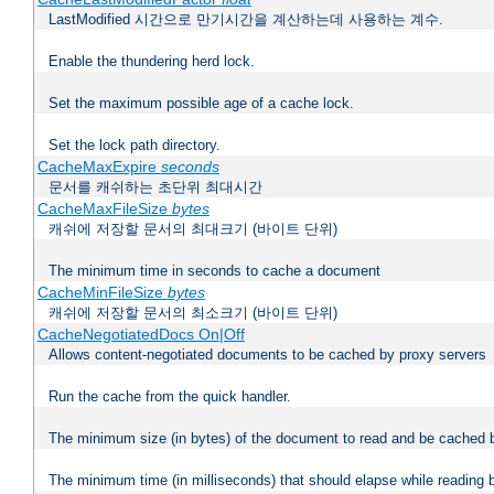
LastModified 시간으로 만기시간을 계산하는데 사용하는 계수.
Enable the thundering herd lock.
Set the maximum possible age of a cache lock.
Set the lock path directory.
CacheMaxExpire
seconds
문서를 캐쉬하는 초단위 최대시간
CacheMaxFileSize
bytes
캐쉬에 저장할 문서의 최대크기 (바이트 단위)
The minimum time in seconds to cache a document
CacheMinFileSize
bytes
캐쉬에 저장할 문서의 최소크기 (바이트 단위)
CacheNegotiatedDocs On|Off
Allows content-negotiated documents to be cached by proxy servers
Run the cache from the quick handler.
The minimum size (in bytes) of the document to read and be cached 
The minimum time (in milliseconds) that should elapse while reading 