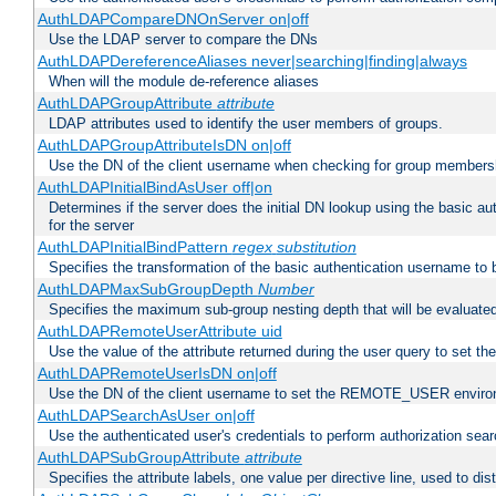
AuthLDAPCompareDNOnServer on|off
Use the LDAP server to compare the DNs
AuthLDAPDereferenceAliases never|searching|finding|always
When will the module de-reference aliases
AuthLDAPGroupAttribute
attribute
LDAP attributes used to identify the user members of groups.
AuthLDAPGroupAttributeIsDN on|off
Use the DN of the client username when checking for group members
AuthLDAPInitialBindAsUser off|on
Determines if the server does the initial DN lookup using the basic a
for the server
AuthLDAPInitialBindPattern
regex
substitution
Specifies the transformation of the basic authentication username to
AuthLDAPMaxSubGroupDepth
Number
Specifies the maximum sub-group nesting depth that will be evaluated
AuthLDAPRemoteUserAttribute uid
Use the value of the attribute returned during the user query to se
AuthLDAPRemoteUserIsDN on|off
Use the DN of the client username to set the REMOTE_USER environ
AuthLDAPSearchAsUser on|off
Use the authenticated user's credentials to perform authorization sea
AuthLDAPSubGroupAttribute
attribute
Specifies the attribute labels, one value per directive line, used to d