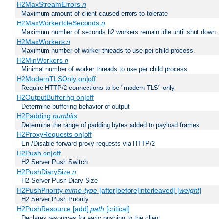
H2MaxStreamErrors
n
Maximum amount of client caused errors to tolerate
H2MaxWorkerIdleSeconds
n
Maximum number of seconds h2 workers remain idle until shut down.
H2MaxWorkers
n
Maximum number of worker threads to use per child process.
H2MinWorkers
n
Minimal number of worker threads to use per child process.
H2ModernTLSOnly on|off
Require HTTP/2 connections to be "modern TLS" only
H2OutputBuffering on|off
Determine buffering behavior of output
H2Padding
numbits
Determine the range of padding bytes added to payload frames
H2ProxyRequests on|off
En-/Disable forward proxy requests via HTTP/2
H2Push on|off
H2 Server Push Switch
H2PushDiarySize
n
H2 Server Push Diary Size
H2PushPriority
mime-type
[after|before|interleaved] [
weight
]
H2 Server Push Priority
H2PushResource [add]
path
[critical]
Declares resources for early pushing to the client