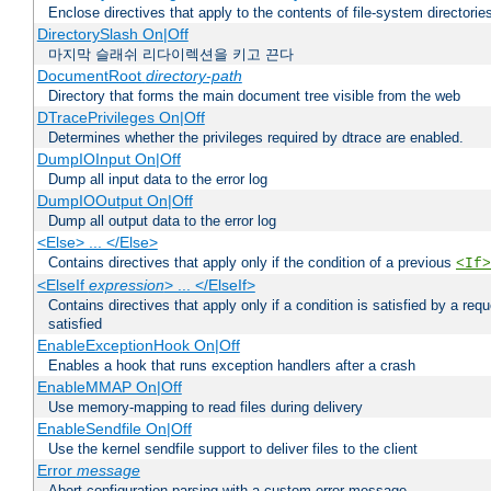
Enclose directives that apply to the contents of file-system directori
DirectorySlash On|Off
마지막 슬래쉬 리다이렉션을 키고 끈다
DocumentRoot
directory-path
Directory that forms the main document tree visible from the web
DTracePrivileges On|Off
Determines whether the privileges required by dtrace are enabled.
DumpIOInput On|Off
Dump all input data to the error log
DumpIOOutput On|Off
Dump all output data to the error log
<Else> ... </Else>
Contains directives that apply only if the condition of a previous
<If>
<ElseIf
expression
> ... </ElseIf>
Contains directives that apply only if a condition is satisfied by a req
satisfied
EnableExceptionHook On|Off
Enables a hook that runs exception handlers after a crash
EnableMMAP On|Off
Use memory-mapping to read files during delivery
EnableSendfile On|Off
Use the kernel sendfile support to deliver files to the client
Error
message
Abort configuration parsing with a custom error message