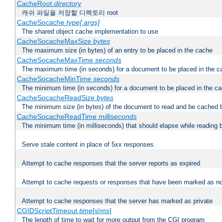
CacheRoot
directory
캐쉬 파일을 저장할 디렉토리 root
CacheSocache
type[:args]
The shared object cache implementation to use
CacheSocacheMaxSize
bytes
The maximum size (in bytes) of an entry to be placed in the cache
CacheSocacheMaxTime
seconds
The maximum time (in seconds) for a document to be placed in the c
CacheSocacheMinTime
seconds
The minimum time (in seconds) for a document to be placed in the c
CacheSocacheReadSize
bytes
The minimum size (in bytes) of the document to read and be cached 
CacheSocacheReadTime
milliseconds
The minimum time (in milliseconds) that should elapse while reading 
Serve stale content in place of 5xx responses.
Attempt to cache responses that the server reports as expired
Attempt to cache requests or responses that have been marked as no
Attempt to cache responses that the server has marked as private
CGIDScriptTimeout
time
[s|ms]
The length of time to wait for more output from the CGI program