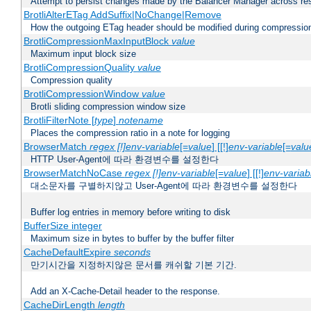
Attempt to persist changes made by the Balancer Manager across res
BrotliAlterETag AddSuffix|NoChange|Remove
How the outgoing ETag header should be modified during compressio
BrotliCompressionMaxInputBlock
value
Maximum input block size
BrotliCompressionQuality
value
Compression quality
BrotliCompressionWindow
value
Brotli sliding compression window size
BrotliFilterNote [
type
]
notename
Places the compression ratio in a note for logging
BrowserMatch
regex [!]env-variable
[=
value
] [[!]
env-variable
[=
valu
HTTP User-Agent에 따라 환경변수를 설정한다
BrowserMatchNoCase
regex [!]env-variable
[=
value
] [[!]
env-variab
대소문자를 구별하지않고 User-Agent에 따라 환경변수를 설정한다
Buffer log entries in memory before writing to disk
BufferSize integer
Maximum size in bytes to buffer by the buffer filter
CacheDefaultExpire
seconds
만기시간을 지정하지않은 문서를 캐쉬할 기본 기간.
Add an X-Cache-Detail header to the response.
CacheDirLength
length