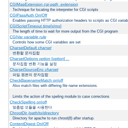
CGIMapExtension
cgi-path
.extension
Technique for locating the interpreter for CGI scripts
CGIPassAuth On|Off
Enables passing HTTP authorization headers to scripts as CGI variab
CGIScriptTimeout
time
[s|ms]
The length of time to wait for more output from the CGI program
CGIVar
variable
rule
Controls how some CGI variables are set
CharsetDefault
charset
변환할 문자집합
CharsetOptions
option
[
option
] ...
문자집합 변환 기능을 설정
CharsetSourceEnc
charset
파일 원본의 문자집합
CheckBasenameMatch on|off
Also match files with differing file name extensions.
Limits the action of the speling module to case corrections
CheckSpelling on|off
맞춤법 모듈을 사용한다
ChrootDir
/path/to/directory
Directory for apache to run chroot(8) after startup.
ContentDigest On|Off