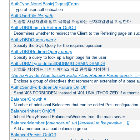
AuthType None|Basic|Digest|Form
Type of user authentication
AuthUserFile
file-path
인증할 사용자명와 암호 목록을 저장하는 문자파일명을 지정한다
AuthzDBDLoginToReferer On|Off
Determines whether to redirect the Client to the Referring page on succ
AuthzDBDQuery
query
Specify the SQL Query for the required operation
AuthzDBDRedirectQuery
query
Specify a query to look up a login page for the user
AuthzDBMType default|SDBM|GDBM|NDBM|DB
암호를 저장하는 데이터베이스 파일 종류를 지정한다
<AuthzProviderAlias
baseProvider Alias Require-Parameters
> ...
Enclose a group of directives that represent an extension of a base au
AuthzSendForbiddenOnFailure On|Off
Send '403 FORBIDDEN' instead of '401 UNAUTHORIZED' if authenticat
BalancerGrowth
#
Number of additional Balancers that can be added Post-configuration
BalancerInherit On|Off
Inherit ProxyPassed Balancers/Workers from the main server
BalancerMember [
balancerurl
]
url
[
key=value [key=value ...]]
Add a member to a load balancing group
BalancerPersist On|Off