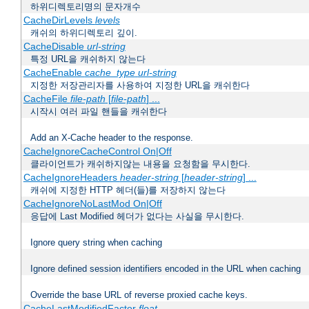
하위디렉토리명의 문자개수
CacheDirLevels
levels
캐쉬의 하위디렉토리 깊이.
CacheDisable
url-string
특정 URL을 캐쉬하지 않는다
CacheEnable
cache_type
url-string
지정한 저장관리자를 사용하여 지정한 URL을 캐쉬한다
CacheFile
file-path
[
file-path
] ...
시작시 여러 파일 핸들을 캐쉬한다
Add an X-Cache header to the response.
CacheIgnoreCacheControl On|Off
클라이언트가 캐쉬하지않는 내용을 요청함을 무시한다.
CacheIgnoreHeaders
header-string
[
header-string
] ...
캐쉬에 지정한 HTTP 헤더(들)를 저장하지 않는다
CacheIgnoreNoLastMod On|Off
응답에 Last Modified 헤더가 없다는 사실을 무시한다.
Ignore query string when caching
Ignore defined session identifiers encoded in the URL when caching
Override the base URL of reverse proxied cache keys.
CacheLastModifiedFactor
float