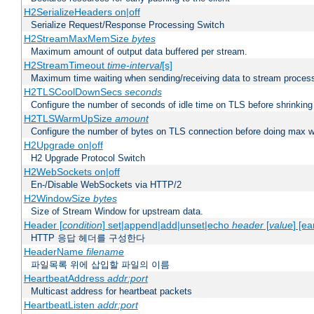
H2SerializeHeaders on|off
Serialize Request/Response Processing Switch
H2StreamMaxMemSize
bytes
Maximum amount of output data buffered per stream.
H2StreamTimeout
time-interval
[s]
Maximum time waiting when sending/receiving data to stream proces
H2TLSCoolDownSecs
seconds
Configure the number of seconds of idle time on TLS before shrinking
H2TLSWarmUpSize
amount
Configure the number of bytes on TLS connection before doing max w
H2Upgrade on|off
H2 Upgrade Protocol Switch
H2WebSockets on|off
En-/Disable WebSockets via HTTP/2
H2WindowSize
bytes
Size of Stream Window for upstream data.
Header [
condition
] set|append|add|unset|echo
header
[
value
] [ea
HTTP 응답 헤더를 구성한다
HeaderName
filename
파일목록 위에 삽입할 파일의 이름
HeartbeatAddress
addr:port
Multicast address for heartbeat packets
HeartbeatListen
addr:port