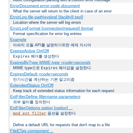
ErrorDocument
error-code
document
What the server will return to the client in case of an error
ErrorLog
file-path
|syslog[:[
facility
][:
tag
]]
Location where the server will log errors
ErrorLogFormat [connection|request]
format
Format specification for error log entries
Example
아파치 모듈 API를 설명하기위한 예제 지시어
ExpiresActive On|Off
헤더를 생성한다
Expires
ExpiresByType
MIME-type
<code>seconds
MIME type으로
헤더값을 설정한다
Expires
ExpiresDefault
<code>seconds
만기시간을 계산하는 기본 알고리즘
ExtendedStatus On|Off
Keep track of extended status information for each request
ExtFilterDefine
filtername
parameters
외부 필터를 정의한다
ExtFilterOptions
option
[
option
] ...
옵션을 설정한다
mod_ext_filter
Define a default URL for requests that don't map to a file
FileETag
component
...