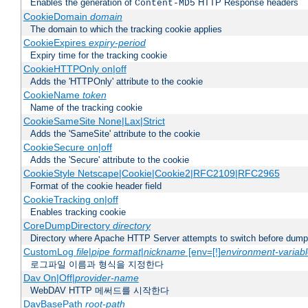
Enables the generation of
HTTP Response headers
Content-MD5
CookieDomain
domain
The domain to which the tracking cookie applies
CookieExpires
expiry-period
Expiry time for the tracking cookie
CookieHTTPOnly on|off
Adds the 'HTTPOnly' attribute to the cookie
CookieName
token
Name of the tracking cookie
CookieSameSite None|Lax|Strict
Adds the 'SameSite' attribute to the cookie
CookieSecure on|off
Adds the 'Secure' attribute to the cookie
CookieStyle Netscape|Cookie|Cookie2|RFC2109|RFC2965
Format of the cookie header field
CookieTracking on|off
Enables tracking cookie
CoreDumpDirectory
directory
Directory where Apache HTTP Server attempts to switch before dump
CustomLog
file
|
pipe
format
|
nickname
[env=[!]
environment-variab
로그파일 이름과 형식을 지정한다
Dav On|Off|
provider-name
WebDAV HTTP 메써드를 시작한다
DavBasePath
root-path