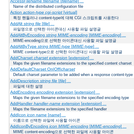
AccessFileName
filename
[
filename
] ...
Name of the distributed configuration file
Action
action-type
cgi-script
[virtual]
특정 핸들러나 content-type에 대해 CGI 스크립트를 사용한다
AddAlt
string
file
[
file
] ...
파일명으로 선택한 아이콘대신 사용할 파일 설명글
AddAltByEncoding
string
MIME-encoding
[
MIME-encoding
] ...
MIME-encoding으로 선택한 아이콘대신 사용할 파일 설명글
AddAltByType
string
MIME-type
[
MIME-type
] ...
MIME content-type으로 선택한 아이콘대신 사용할 파일 설명글
AddCharset
charset
extension
[
extension
] ...
Maps the given filename extensions to the specified content charset
AddDefaultCharset On|Off|
charset
Default charset parameter to be added when a response content-type
AddDescription
string file
[
file
] ...
파일에 대한 설명
AddEncoding
encoding
extension
[
extension
] ...
Maps the given filename extensions to the specified encoding type
AddHandler
handler-name
extension
[
extension
] ...
Maps the filename extensions to the specified handler
AddIcon
icon
name
[
name
] ...
이름으로 선택한 파일에 사용할 아이콘
AddIconByEncoding
icon
MIME-encoding
[
MIME-encoding
] ...
MIME content-encoding으로 선택한 파일에 사용할 아이콘