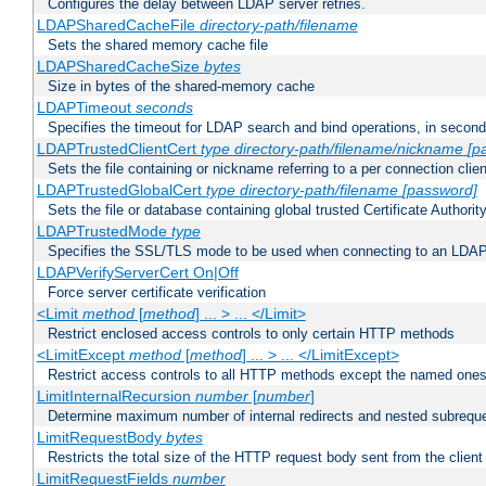
Configures the delay between LDAP server retries.
LDAPSharedCacheFile
directory-path/filename
Sets the shared memory cache file
LDAPSharedCacheSize
bytes
Size in bytes of the shared-memory cache
LDAPTimeout
seconds
Specifies the timeout for LDAP search and bind operations, in secon
LDAPTrustedClientCert
type
directory-path/filename/nickname
[p
Sets the file containing or nickname referring to a per connection clien
LDAPTrustedGlobalCert
type
directory-path/filename
[password]
Sets the file or database containing global trusted Certificate Authority 
LDAPTrustedMode
type
Specifies the SSL/TLS mode to be used when connecting to an LDAP
LDAPVerifyServerCert On|Off
Force server certificate verification
<Limit
method
[
method
] ... > ... </Limit>
Restrict enclosed access controls to only certain HTTP methods
<LimitExcept
method
[
method
] ... > ... </LimitExcept>
Restrict access controls to all HTTP methods except the named one
LimitInternalRecursion
number
[
number
]
Determine maximum number of internal redirects and nested subrequ
LimitRequestBody
bytes
Restricts the total size of the HTTP request body sent from the client
LimitRequestFields
number