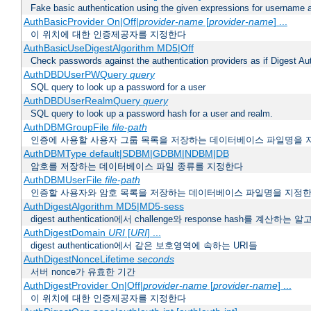
Fake basic authentication using the given expressions for username
AuthBasicProvider On|Off|
provider-name
[
provider-name
] ...
이 위치에 대한 인증제공자를 지정한다
AuthBasicUseDigestAlgorithm MD5|Off
Check passwords against the authentication providers as if Digest Aut
AuthDBDUserPWQuery
query
SQL query to look up a password for a user
AuthDBDUserRealmQuery
query
SQL query to look up a password hash for a user and realm.
AuthDBMGroupFile
file-path
인증에 사용할 사용자 그룹 목록을 저장하는 데이터베이스 파일명을 
AuthDBMType default|SDBM|GDBM|NDBM|DB
암호를 저장하는 데이터베이스 파일 종류를 지정한다
AuthDBMUserFile
file-path
인증할 사용자와 암호 목록을 저장하는 데이터베이스 파일명을 지정
AuthDigestAlgorithm MD5|MD5-sess
digest authentication에서 challenge와 response hash를 계산
AuthDigestDomain
URI
[
URI
] ...
digest authentication에서 같은 보호영역에 속하는 URI들
AuthDigestNonceLifetime
seconds
서버 nonce가 유효한 기간
AuthDigestProvider On|Off|
provider-name
[
provider-name
] ...
이 위치에 대한 인증제공자를 지정한다