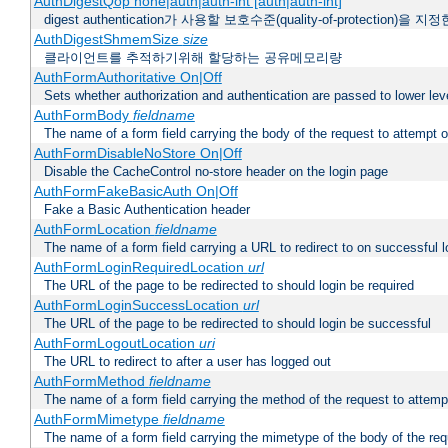
AuthDigestQop none|auth|auth-int [auth|auth-int]
digest authentication가 사용할 보호수준(quality-of-protection)을 지
AuthDigestShmemSize
size
클라이언트를 추적하기위해 할당하는 공유메모리량
AuthFormAuthoritative On|Off
Sets whether authorization and authentication are passed to lower le
AuthFormBody
fieldname
The name of a form field carrying the body of the request to attempt 
AuthFormDisableNoStore On|Off
Disable the CacheControl no-store header on the login page
AuthFormFakeBasicAuth On|Off
Fake a Basic Authentication header
AuthFormLocation
fieldname
The name of a form field carrying a URL to redirect to on successful l
AuthFormLoginRequiredLocation
url
The URL of the page to be redirected to should login be required
AuthFormLoginSuccessLocation
url
The URL of the page to be redirected to should login be successful
AuthFormLogoutLocation
uri
The URL to redirect to after a user has logged out
AuthFormMethod
fieldname
The name of a form field carrying the method of the request to attemp
AuthFormMimetype
fieldname
The name of a form field carrying the mimetype of the body of the req