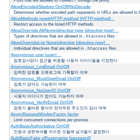
Ports that are allowed to
through the proxy
CONNECT
AllowEncodedSlashes On|Off|NoDecode
Determines whether encoded path separators in URLs are allowed to 
AllowMethods reset|
HTTP-method
[
HTTP-method
]...
Restrict access to the listed HTTP methods
AllowOverride All|None|
directive-type
[
directive-type
] ...
Types of directives that are allowed in
files
.htaccess
AllowOverrideList None|
directive
[
directive-type
] ...
Individual directives that are allowed in
files
.htaccess
Anonymous
user
[
user
] ...
암호검사없이 접근을 허용할 사용자 아이디들을 지정한다
Anonymous_LogEmail On|Off
입력한 암호를 오류로그에 기록할지 여부
Anonymous_MustGiveEmail On|Off
암호가 없어도 가능한지 여부
Anonymous_NoUserID On|Off
사용자 아이디가 없어도 가능하지 여부
Anonymous_VerifyEmail On|Off
암호가 올바른 형식의 전자우편 주소인지 검사 여부
AsyncRequestWorkerFactor
factor
Limit concurrent connections per process
AuthBasicAuthoritative On|Off
인증과 권한부여를 저수준 모듈에 넘겨줄지 결정한다
AuthBasicFake off|
username
[
password
]