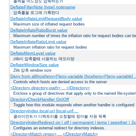
출력을 어느정도 압축하는가
DeflateFilterNote [
type
]
notename
압축률을 로그에 기록한다
DeflateInflateLimitRequestBody
value
Maximum size of inflated request bodies
DeflateInflateRatioBurst
value
Maximum number of times the inflation ratio for request bodies can b
DeflateInflateRatioLimit
value
Maximum inflation ratio for request bodies
DeflateMemLevel
value
zlib이 압축할때 사용하는 메모리량
DeflateWindowSize
value
Zlib 압축 window size
Deny from all|
host
|env=[!]
env-variable
[
host
|env=[!]
env-variable
] .
Controls which hosts are denied access to the server
<Directory
directory-path
> ... </Directory>
Enclose a group of directives that apply only to the named file-system 
DirectoryCheckHandler On|Off
Toggle how this module responds when another handler is configured
DirectoryIndex
local-url
[
local-url
] ...
클라이언트가 디렉토리를 요청할때 찾아볼 자원 목록
DirectoryIndexRedirect on | off | permanent | temp | seeother |
3x
Configures an external redirect for directory indexes.
<DirectoryMatch
regex
> ... </DirectoryMatch>