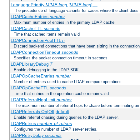
LanguagePriority
MIME-lang
[
MIME-lang
] ...
The precedence of language variants for cases where the client does
LDAPCacheEntries
number
Maximum number of entries in the primary LDAP cache
LDAPCacheTTL
seconds
Time that cached items remain valid
LDAPConnectionPoolTTL
n
Discard backend connections that have been sitting in the connection
LDAPConnectionTimeout
seconds
Specifies the socket connection timeout in seconds
LDAPLibraryDebug
7
Enable debugging in the LDAP SDK
LDAPOpCacheEntries
number
Number of entries used to cache LDAP compare operations
LDAPOpCacheTTL
seconds
Time that entries in the operation cache remain valid
LDAPReferralHopLimit
number
The maximum number of referral hops to chase before terminating a
LDAPReferrals On|Off|default
Enable referral chasing during queries to the LDAP server.
LDAPRetries
number-of-retries
Configures the number of LDAP server retries.
LDAPRetryDelay
seconds