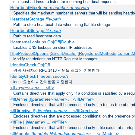
multicast address to listen for incoming heartbeat requests
HeartbeatMaxServers
number-of-servers
Specifies the maximum number of servers that will be sending heartbe
HeartbeatStorage
file-path
Path to store heartbeat data when using flat-file storage
HeartbeatStorage
file-path
Path to read heartbeat data
HostnameLookups On|Off|Double
Enables DNS lookups on client IP addresses
HttpProtocolOptions [Strict|Unsafe] [RegisteredMethods|LenientM
Modify restrictions on HTTP Request Messages
IdentityCheck On|Off
원격 사용자의 RFC 1413 신원을 로그에 기록한다
IdentityCheckTimeout
seconds
ident 요청의 시간제한을 지정한다
<If
expression
> ... </If>
Contains directives that apply only if a condition is satisfied by a req
<IfDefine [!]
parameter-name
> ... </IfDefine>
Encloses directives that will be processed only if a test is true at star
<IfDirective [!]
directive-name
> ... </IfDirective>
Encloses directives that are processed conditional on the presence or
<IfFile [!]
filename
> ... </IfFile>
Encloses directives that will be processed only if file exists at startup
<IfModule [!]
module-file
|
module-identifier
> ... </IfModule>