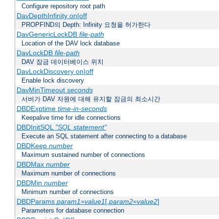
Configure repository root path
DavDepthInfinity on|off
PROPFIND의 Depth: Infinity 요청을 허가한다
DavGenericLockDB
file-path
Location of the DAV lock database
DavLockDB
file-path
DAV 잠금 데이터베이스 위치
DavLockDiscovery on|off
Enable lock discovery
DavMinTimeout
seconds
서버가 DAV 자원에 대해 유지할 잠금의 최소시간
DBDExptime
time-in-seconds
Keepalive time for idle connections
DBDInitSQL
"SQL statement"
Execute an SQL statement after connecting to a database
DBDKeep
number
Maximum sustained number of connections
DBDMax
number
Maximum number of connections
DBDMin
number
Minimum number of connections
DBDParams
param1
=
value1
[,
param2
=
value2
]
Parameters for database connection