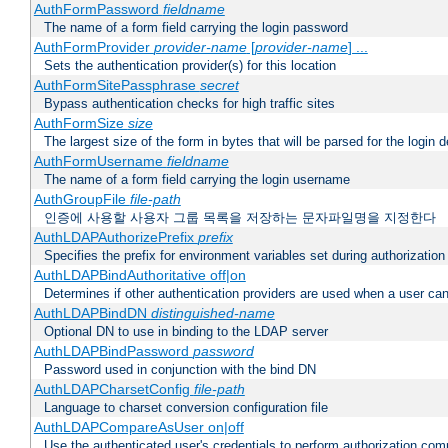
AuthFormPassword
fieldname
The name of a form field carrying the login password
AuthFormProvider
provider-name
[
provider-name
] ...
Sets the authentication provider(s) for this location
AuthFormSitePassphrase
secret
Bypass authentication checks for high traffic sites
AuthFormSize
size
The largest size of the form in bytes that will be parsed for the login d
AuthFormUsername
fieldname
The name of a form field carrying the login username
AuthGroupFile
file-path
인증에 사용할 사용자 그룹 목록을 저장하는 문자파일명을 지정한다
AuthLDAPAuthorizePrefix
prefix
Specifies the prefix for environment variables set during authorization
AuthLDAPBindAuthoritative off|on
Determines if other authentication providers are used when a user can
AuthLDAPBindDN
distinguished-name
Optional DN to use in binding to the LDAP server
AuthLDAPBindPassword
password
Password used in conjunction with the bind DN
AuthLDAPCharsetConfig
file-path
Language to charset conversion configuration file
AuthLDAPCompareAsUser on|off
Use the authenticated user's credentials to perform authorization co