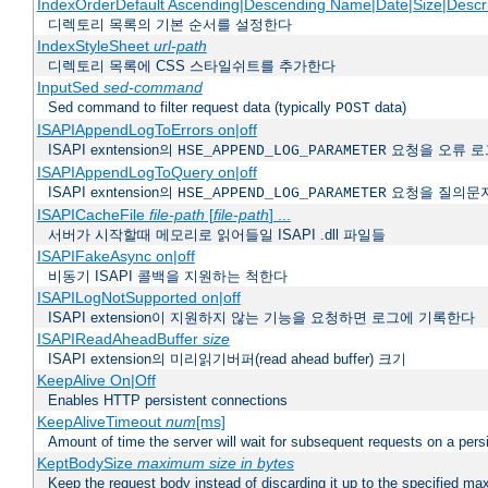
IndexOrderDefault Ascending|Descending Name|Date|Size|Descri
디렉토리 목록의 기본 순서를 설정한다
IndexStyleSheet
url-path
디렉토리 목록에 CSS 스타일쉬트를 추가한다
InputSed
sed-command
Sed command to filter request data (typically
data)
POST
ISAPIAppendLogToErrors on|off
ISAPI exntension의
요청을 오류 로
HSE_APPEND_LOG_PARAMETER
ISAPIAppendLogToQuery on|off
ISAPI exntension의
요청을 질의문
HSE_APPEND_LOG_PARAMETER
ISAPICacheFile
file-path
[
file-path
] ...
서버가 시작할때 메모리로 읽어들일 ISAPI .dll 파일들
ISAPIFakeAsync on|off
비동기 ISAPI 콜백을 지원하는 척한다
ISAPILogNotSupported on|off
ISAPI extension이 지원하지 않는 기능을 요청하면 로그에 기록한다
ISAPIReadAheadBuffer
size
ISAPI extension의 미리읽기버퍼(read ahead buffer) 크기
KeepAlive On|Off
Enables HTTP persistent connections
KeepAliveTimeout
num
[ms]
Amount of time the server will wait for subsequent requests on a pers
KeptBodySize
maximum size in bytes
Keep the request body instead of discarding it up to the specified ma