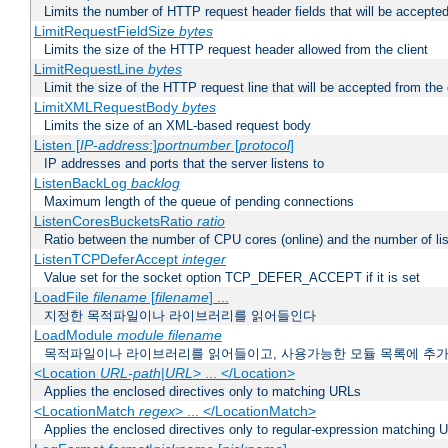
Limits the number of HTTP request header fields that will be accepted
LimitRequestFieldSize
bytes
Limits the size of the HTTP request header allowed from the client
LimitRequestLine
bytes
Limit the size of the HTTP request line that will be accepted from the 
LimitXMLRequestBody
bytes
Limits the size of an XML-based request body
Listen [
IP-address
:]
portnumber
[
protocol
]
IP addresses and ports that the server listens to
ListenBackLog
backlog
Maximum length of the queue of pending connections
ListenCoresBucketsRatio
ratio
Ratio between the number of CPU cores (online) and the number of lis
ListenTCPDeferAccept
integer
Value set for the socket option TCP_DEFER_ACCEPT if it is set
LoadFile
filename
[
filename
] ...
지정한 목적파일이나 라이브러리를 읽어들인다
LoadModule
module filename
목적파일이나 라이브러리를 읽어들이고, 사용가능한 모듈 목록에 추
<Location
URL-path
|
URL
> ... </Location>
Applies the enclosed directives only to matching URLs
<LocationMatch
regex
> ... </LocationMatch>
Applies the enclosed directives only to regular-expression matching 