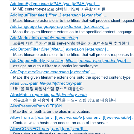
AddIconByType
icon
MIME-type
[
MIME-type
] ...
MIME content-type으로 선택한 파일에 사용할 아이콘
AddInputFilter
filter
[;
filter
...]
extension
[
extension
] ...
Maps filename extensions to the filters that will process client reques
AddLanguage
language-tag
extension
[
extension
] ...
Maps the given filename extension to the specified content language
AddModuleInfo
module-name
string
모듈에 대한 추가 정보를 server-info 핸들러가 보여주도록 추가한다
AddOutputFilter
filter
[;
filter
...]
extension
[
extension
] ...
Maps filename extensions to the filters that will process responses fr
AddOutputFilterByType
filter
[;
filter
...]
media-type
[
media-type
] ...
assigns an output filter to a particular media-type
AddType
media-type
extension
[
extension
] ...
Maps the given filename extensions onto the specified content type
Alias
URL-path
file-path
|
directory-path
URL을 특정 파일시스템 장소로 대응한다
AliasMatch
regex
file-path
|
directory-path
정규표현식을 사용하여 URL을 파일시스템 장소로 대응한다
AliasPreservePath OFF|ON
Map the full path after the alias in a location.
Allow from all|
host
|env=[!]
env-variable
[
host
|env=[!]
env-variable
] .
Controls which hosts can access an area of the server
AllowCONNECT
port
[-
port
] [
port
[-
port
]] ...