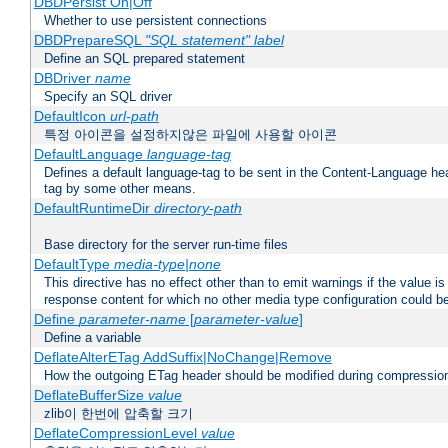
DBDPersist On|Off
Whether to use persistent connections
DBDPrepareSQL
"SQL statement"
label
Define an SQL prepared statement
DBDriver
name
Specify an SQL driver
DefaultIcon
url-path
특정 아이콘을 설정하지않은 파일에 사용할 아이콘
DefaultLanguage
language-tag
Defines a default language-tag to be sent in the Content-Language head
tag by some other means.
DefaultRuntimeDir
directory-path
Base directory for the server run-time files
DefaultType
media-type|none
This directive has no effect other than to emit warnings if the value i
response content for which no other media type configuration could b
Define
parameter-name
[
parameter-value
]
Define a variable
DeflateAlterETag AddSuffix|NoChange|Remove
How the outgoing ETag header should be modified during compressio
DeflateBufferSize
value
zlib이 한번에 압축할 크기
DeflateCompressionLevel
value