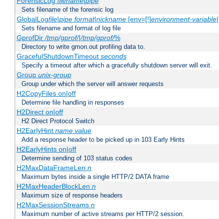
ForensicLog
filename
|
pipe
Sets filename of the forensic log
GlobalLog
file
|
pipe
format
|
nickname
[env=[!]
environment-variable
Sets filename and format of log file
GprofDir
/tmp/gprof/
|
/tmp/gprof/
%
Directory to write gmon.out profiling data to.
GracefulShutdownTimeout
seconds
Specify a timeout after which a gracefully shutdown server will exit.
Group
unix-group
Group under which the server will answer requests
H2CopyFiles on|off
Determine file handling in responses
H2Direct on|off
H2 Direct Protocol Switch
H2EarlyHint
name
value
Add a response header to be picked up in 103 Early Hints
H2EarlyHints on|off
Determine sending of 103 status codes
H2MaxDataFrameLen
n
Maximum bytes inside a single HTTP/2 DATA frame
H2MaxHeaderBlockLen
n
Maximum size of response headers
H2MaxSessionStreams
n
Maximum number of active streams per HTTP/2 session.