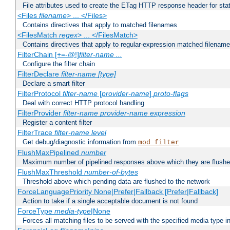
File attributes used to create the ETag HTTP response header for stati
<Files
filename
> ... </Files>
Contains directives that apply to matched filenames
<FilesMatch
regex
> ... </FilesMatch>
Contains directives that apply to regular-expression matched filenam
FilterChain [+=-@!]
filter-name
...
Configure the filter chain
FilterDeclare
filter-name
[type]
Declare a smart filter
FilterProtocol
filter-name
[
provider-name
]
proto-flags
Deal with correct HTTP protocol handling
FilterProvider
filter-name
provider-name
expression
Register a content filter
FilterTrace
filter-name
level
Get debug/diagnostic information from
mod_filter
FlushMaxPipelined
number
Maximum number of pipelined responses above which they are flushe
FlushMaxThreshold
number-of-bytes
Threshold above which pending data are flushed to the network
ForceLanguagePriority None|Prefer|Fallback [Prefer|Fallback]
Action to take if a single acceptable document is not found
ForceType
media-type
|None
Forces all matching files to be served with the specified media type 