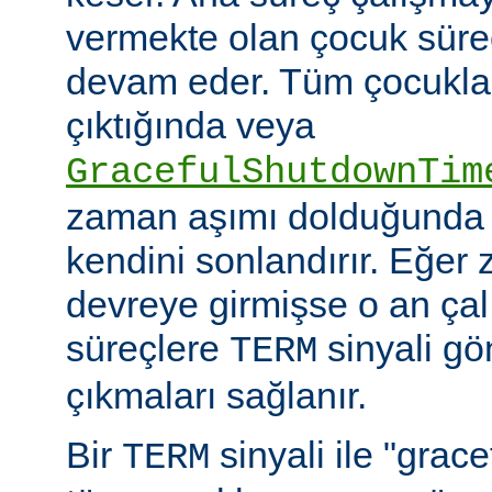
vermekte olan çocuk süre
devam eder. Tüm çocuklar i
çıktığında veya
GracefulShutdownTim
zaman aşımı dolduğunda 
kendini sonlandırır. Eğer
devreye girmişse o an ça
süreçlere
sinyali g
TERM
çıkmaları sağlanır.
Bir
sinyali ile "grac
TERM