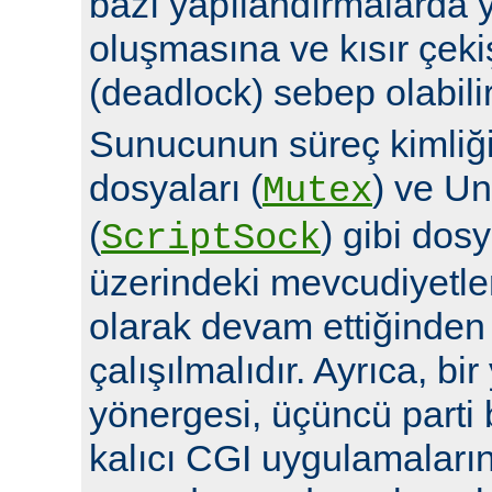
bazı yapılandırmalarda y
oluşmasına ve kısır çek
(deadlock) sebep olabilir
Sunucunun süreç kimliğin
dosyaları (
) ve Un
Mutex
(
) gibi dosy
ScriptSock
üzerindeki mevcudiyetle
olarak devam ettiğinde
çalışılmalıdır. Ayrıca, bi
yönergesi, üçüncü parti 
kalıcı CGI uygulamalarına 