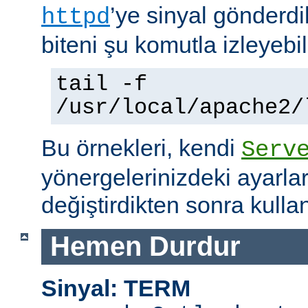
’ye sinyal gönderdi
httpd
biteni şu komutla izleyebili
tail -f
/usr/local/apache2/
Bu örnekleri, kendi
Serv
yönergelerinizdeki ayarla
değiştirdikten sonra kullan
Hemen Durdur
Sinyal: TERM