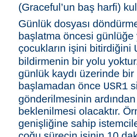
(Graceful’un baş harfi) kul
Günlük dosyası döndürme
başlatma öncesi günlüğe
çocukların işini bitirdiğini
bildirmenin bir yolu yoktur
günlük kaydı üzerinde bi
başlamadan önce
si
USR1
gönderilmesinin ardından b
beklenilmesi olacaktır. Ö
genişliğine sahip istemci
çoğu sürecin işinin 10 d