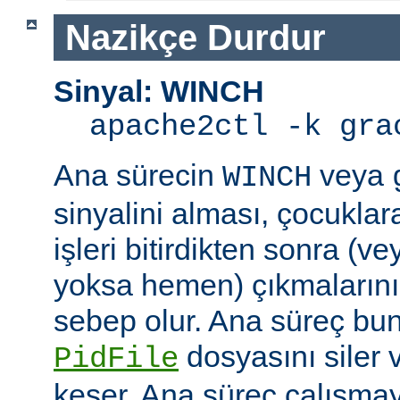
Nazikçe Durdur
Sinyal: WINCH
apache2ctl -k gra
Ana sürecin
veya
WINCH
sinyalini alması, çocuklar
işleri bitirdikten sonra (v
yoksa hemen) çıkmaların
sebep olur. Ana süreç b
dosyasını siler 
PidFile
keser. Ana süreç çalışmay