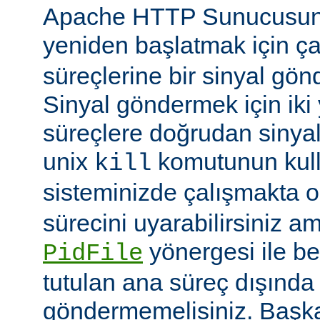
Apache HTTP Sunucusun
yeniden başlatmak için ç
süreçlerine bir sinyal gön
Sinyal göndermek için iki yo
süreçlere doğrudan sinya
unix
komutunun kulla
kill
sisteminizde çalışmakta o
sürecini uyarabilirsiniz a
yönergesi ile be
PidFile
tutulan ana süreç dışında 
göndermemelisiniz. Başka 