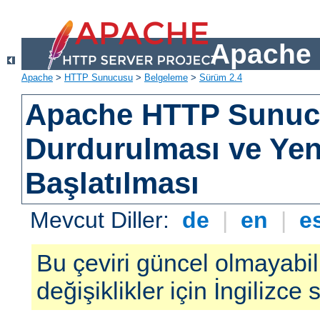
Apache 
Apache
>
HTTP Sunucusu
>
Belgeleme
>
Sürüm 2.4
Apache HTTP Sunu
Durdurulması ve Ye
Başlatılması
Mevcut Diller:
de
|
en
|
e
Bu çeviri güncel olmayabil
değişiklikler için İngilizce