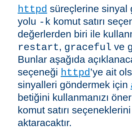
süreçlerine sinyal
httpd
yolu
komut satırı seçe
-k
değerlerden biri ile kulla
,
ve
restart
graceful
Bunlar aşağıda açıklanaca
seçeneği
’ye ait o
httpd
sinyalleri göndermek için
betiğini kullanmanızı öner
komut satırı seçeneklerin
aktaracaktır.