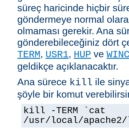
süreç haricinde hiçbir sür
göndermeye normal olarak
olmaması gerekir. Ana sü
gönderebileceğiniz dört çe
,
,
ve
TERM
USR1
HUP
WIN
geldikçe açıklanacaktır.
Ana sürece
ile siny
kill
şöyle bir komut verebilirsi
kill -TERM `cat
/usr/local/apache2/