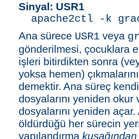
Sinyal: USR1
apache2ctl -k gra
Ana sürece
veya
USR1
g
gönderilmesi, çocuklara e
işleri bitirdikten sonra (v
yoksa hemen) çıkmaların
demektir. Ana süreç kend
dosyalarını yeniden okur 
dosyalarını yeniden açar.
öldürdüğü her sürecin yer
yapılandırma
kuşağından