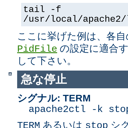
tail -f
/usr/local/apache2/
ここに挙げた例は、各
の設定に適合す
PidFile
して下さい。
急な停止
シグナル: TERM
apache2ctl -k sto
あるいは
シ
TERM
stop