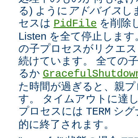
る) ように
アドバイス
し
セスは
を削除
PidFile
Listen を全て停止しま
の子プロセスがリクエス
続けています。 全ての
るか
GracefulShutdow
た時間が過ぎると、親プ
す。 タイムアウトに達
プロセスには
シグ
TERM
的に終了されます。