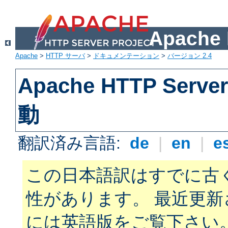
Apach
Apache
>
HTTP サーバ
>
ドキュメンテーション
>
バージョン 2.4
Apache HTTP Ser
動
翻訳済み言語:
de
|
en
|
e
この日本語訳はすでに古
性があります。 最近更
には英語版をご覧下さい