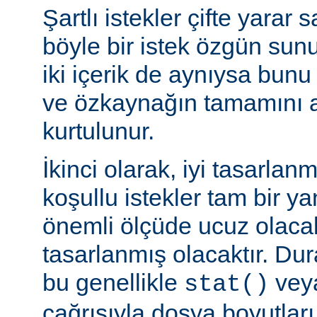
Şartlı istekler çifte yarar s
böyle bir istek özgün sun
iki içerik de aynıysa bun
ve özkaynağın tamamını a
kurtulunur.
İkinci olarak, iyi tasarla
koşullu istekler tam bir y
önemli ölçüde ucuz olaca
tasarlanmış olacaktır. Du
bu genellikle
veya
stat()
çağrısıyla dosya boyutları