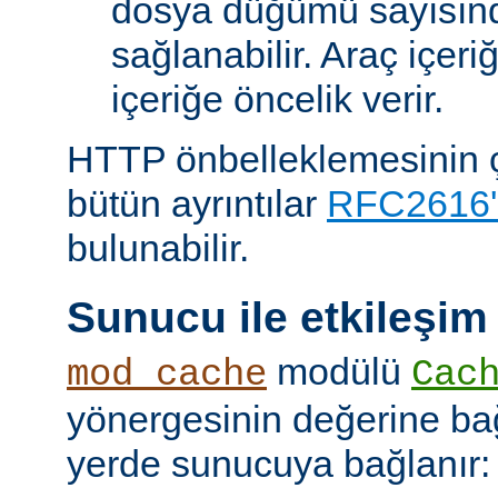
dosya düğümü sayısın
sağlanabilir. Araç içeri
içeriğe öncelik verir.
HTTP önbelleklemesinin çal
bütün ayrıntılar
RFC2616'
bulunabilir.
Sunucu ile etkileşim
modülü
mod_cache
Cac
yönergesinin değerine bağl
yerde sunucuya bağlanır: