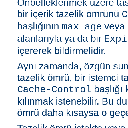
Önbelleklenmek üzere tasa
bir içerik tazelik ömrünü
C
başlığının
veya
max-age
alanlarıyla ya da bir
Expi
içererek bildirmelidir.
Aynı zamanda, özgün sun
tazelik ömrü, bir istemci t
başlığı 
Cache-Control
kılınmak istenebilir. Bu d
ömrü daha kısaysa o geçer
Tazelik ömrü istekte veya