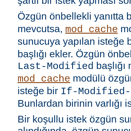
şartlı bir istek yapması s
Özgün önbellekli yanıtta 
mevcutsa,
mo
mod_cache
sunucuya yapılan isteğe 
başlığı ekler. Özgün önbell
başlığı 
Last-Modified
modülü özgün
mod_cache
isteğe bir
If-Modified-
Bunlardan birinin varlığı i
Bir koşullu istek özgün s
alındığında, özgün sunu