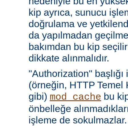
nedeniyle bu en yüksek 
kip ayrıca, sunucu işlem
doğrulama ve yetkilen
da yapılmadan geçilmes
bakımdan bu kip seçili
dikkate alınmalıdır.
"Authorization" başlığı 
(örneğin, HTTP Temel 
gibi)
bu kip
mod_cache
önbelleğe alınmadıkları
işleme de sokulmazlar.