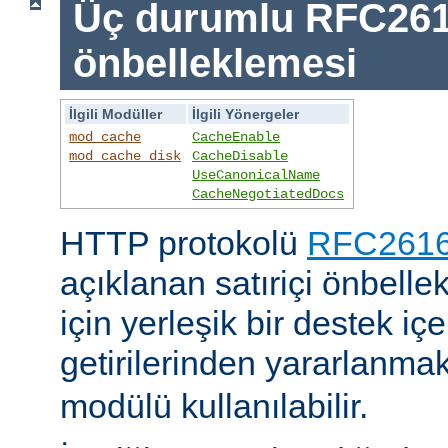
Üç durumlu RFC26
önbelleklemesi
İlgili Modüller
İlgili Yönergeler
mod_cache
CacheEnable
mod_cache_disk
CacheDisable
UseCanonicalName
CacheNegotiatedDocs
HTTP protokolü
RFC2616'
açıklanan satıriçi önbel
için yerleşik bir destek iç
getirilerinden yararlanmak
modülü kullanılabilir.