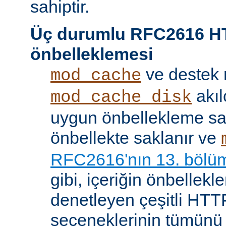
sahiptir.
Üç durumlu RFC2616 H
önbelleklemesi
ve destek
mod_cache
akıl
mod_cache_disk
uygun önbellekleme sağl
önbellekte saklanır ve
RFC2616'nın 13. bölü
gibi, içeriğin önbelleklen
denetleyen çeşitli HTTP
seçeneklerinin tümünü