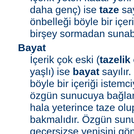
daha genç) ise
taze
say
önbelleği böyle bir içe
birşey sormadan sunabi
Bayat
İçerik çok eski (
tazelik
yaşlı) ise
bayat
sayılır
böyle bir içeriği iste
özgün sunucuya bağlanı
hala yeterince taze ol
bakmalıdır. Özgün sunu
geçersizse yenisini gön