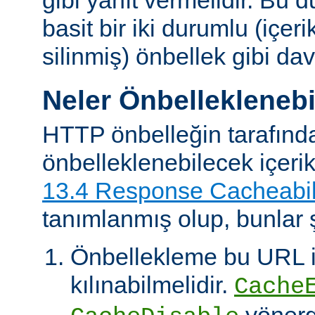
basit bir iki durumlu (içer
silinmiş) önbellek gibi dav
Neler Önbelleklenebi
HTTP önbelleğin tarafınd
önbelleklenebilecek içeri
13.4 Response Cacheabil
tanımlanmış olup, bunlar ş
Önbellekleme bu URL il
kılınabilmelidir.
Cache
yönerg