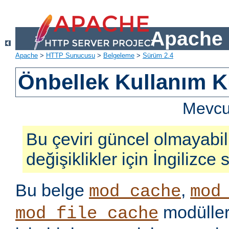
Apache 
Apache
>
HTTP Sunucusu
>
Belgeleme
>
Sürüm 2.4
Önbellek Kullanım K
Mevcut
Bu çeviri güncel olmayabil
değişiklikler için İngilizce
Bu belge
,
mod_cache
mod
modüller
mod_file_cache