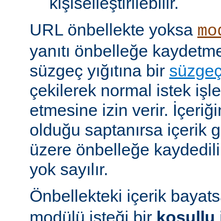
kişiselleştirilebilir.
URL önbellekte yoksa
mo
yanıtı önbelleğe kaydet
süzgeç yığıtına bir
süzge
çekilerek normal istek iş
etmesine izin verir. İçeriğ
olduğu saptanırsa içerik
üzere önbelleğe kaydedilir
yok sayılır.
Önbellekteki içerik bayat
modülü isteği bir
koşullu 