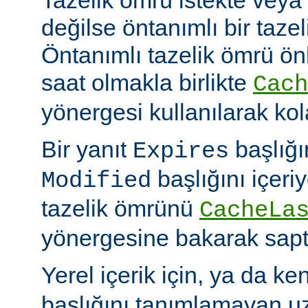
değilse öntanımlı bir tazel
Öntanımlı tazelik ömrü önbe
saat olmakla birlikte
Cach
yönergesi kullanılarak kola
Bir yanıt
başlığı
Expires
başlığını içeri
Modified
tazelik ömrünü
CacheLa
yönergesine bakarak sapt
Yerel içerik için, ya da ke
başlığını tanımlamayan uza