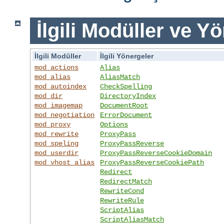
İlgili Modüller ve Y
İlgili Modüller
İlgili Yönergeler
mod_actions
Alias
mod_alias
AliasMatch
mod_autoindex
CheckSpelling
mod_dir
DirectoryIndex
mod_imagemap
DocumentRoot
mod_negotiation
ErrorDocument
mod_proxy
Options
mod_rewrite
ProxyPass
mod_speling
ProxyPassReverse
mod_userdir
ProxyPassReverseCookieDomain
mod_vhost_alias
ProxyPassReverseCookiePath
Redirect
RedirectMatch
RewriteCond
RewriteRule
ScriptAlias
ScriptAliasMatch