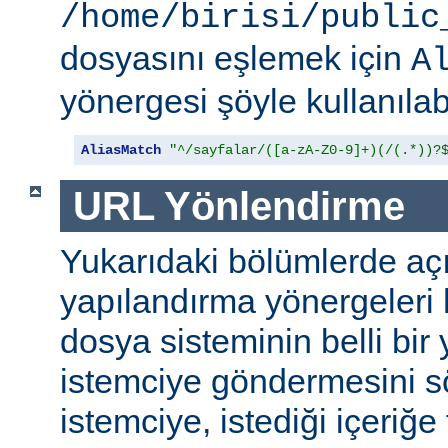
/home/birisi/public
dosyasını eşlemek için
A
yönergesi şöyle kullanılabi
AliasMatch
"^/sayfalar/([a-zA-Z0-9]+)(/(.*))?
URL Yönlendirme
Yukarıdaki bölümlerde aç
yapılandırma yönergeleri h
dosya sisteminin belli bir 
istemciye göndermesini s
istemciye, istediği içeriğe 