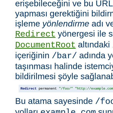
erişebileceğini ve bu URL i
yapması gerektiğini bildir
işleme
yönlendirme
adı ve
yönergesi ile s
Redirect
altındaki
DocumentRoot
içeriğinin
adında ye
/bar/
taşınması halinde istemc
bildirilmesi şöyle sağlanabi
Redirect
 permanent 
"/foo/"
"http://example.co
Bu atama sayesinde
/fo
yolları
sun
example.com