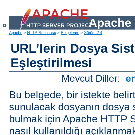
Apache 
Apache
>
HTTP Sunucusu
>
Belgeleme
>
Sürüm 2.4
URL’lerin Dosya Sist
Eşleştirilmesi
Mevcut Diller:
e
Bu belgede, bir istekte belir
sunulacak dosyanın dosya s
bulmak için Apache HTTP S
nasıl kullanıldığı açıklanmak