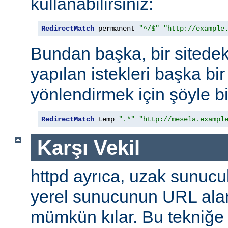
kullanabilirsiniz:
RedirectMatch
 permanent 
"^/$"
"http://example
Bundan başka, bir sitedek
yapılan istekleri başka bir
yönlendirmek için şöyle bi
RedirectMatch
 temp 
".*"
"http://mesela.exampl
Karşı Vekil
httpd ayrıca, uzak sunucu
yerel sunucunun URL alan
mümkün kılar. Bu tekniğ