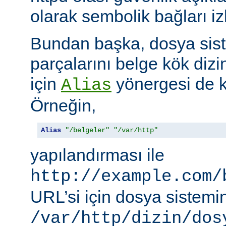
olarak sembolik bağları i
Bundan başka, dosya siste
parçalarını belge kök dizi
için
yönergesi de ku
Alias
Örneğin,
Alias
"/belgeler"
"/var/http"
yapılandırması ile
http://example.com/
URL’si için dosya sistemi
/var/http/dizin/dos