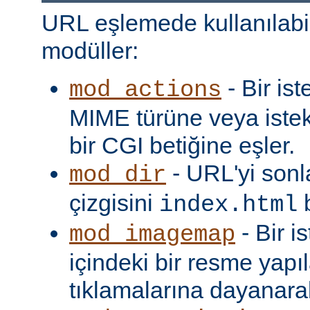
URL eşlemede kullanılabi
modüller:
- Bir is
mod_actions
MIME türüne veya iste
bir CGI betiğine eşler.
- URL'yi sonl
mod_dir
çizgisini
b
index.html
- Bir i
mod_imagemap
içindeki bir resme yapıl
tıklamalarına dayanarak