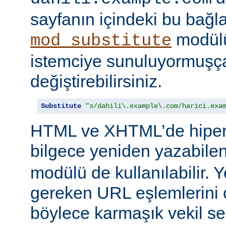
sayfanın içindeki bu bağlar
modülü
mod_substitute
istemciye sunuluyormuşç
değiştirebilirsiniz.
Substitute
"s/dahili\.example\.com/harici.exa
HTML ve XHTML’de hiper
bilgece yeniden yazabile
modülü de kullanılabilir. 
gereken URL eşlemlerini o
böylece karmaşık vekil se