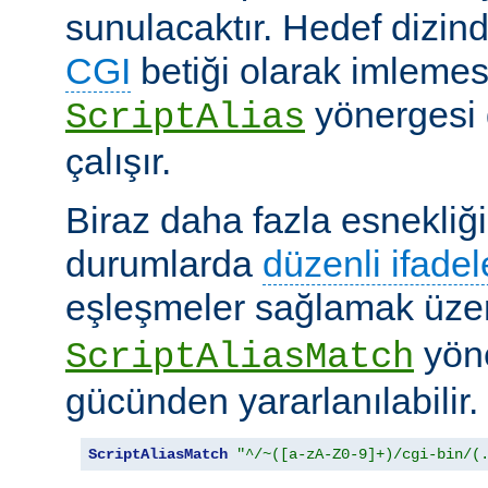
sunulacaktır. Hedef dizind
CGI
betiği olarak imlemes
yönergesi 
ScriptAlias
çalışır.
Biraz daha fazla esnekliği
durumlarda
düzenli ifadel
eşleşmeler sağlamak üz
yöne
ScriptAliasMatch
gücünden yararlanılabilir.
ScriptAliasMatch
"^/~([a-zA-Z0-9]+)/cgi-bin/(