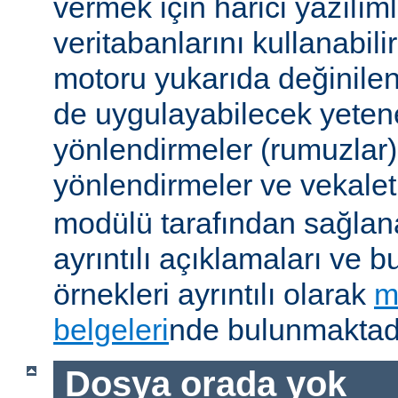
vermek için harici yazılıml
veritabanlarını kullanabil
motoru yukarıda değinile
de uygulayabilecek yetene
yönlendirmeler (rumuzlar),
yönlendirmeler ve vekale
modülü tarafından sağlan
ayrıntılı açıklamaları ve b
örnekleri ayrıntılı olarak
m
belgeleri
nde bulunmaktadı
Dosya orada yok