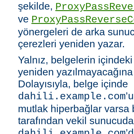
şekilde,
ProxyPassReve
ve
ProxyPassReverseC
yönergeleri de arka sunu
çerezleri yeniden yazar.
Yalnız, belgelerin içindek
yeniden yazılmayacağına 
Dolayısıyla, belge içinde
’
dahili.example.com
mutlak hiperbağlar varsa 
tarafından vekil sunucud
’d
dahili.example.com