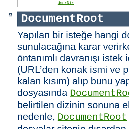
UserDir
DocumentRoot
Yapılan bir isteğe hangi 
sunulacağına karar verirk
öntanımlı davranışı istek
(URL’den konak ismi ve po
kalan kısım) alıp bunu ya
dosyasında
DocumentRo
belirtilen dizinin sonuna 
nedenle,
DocumentRoot
dosyalar sitenin dışardan