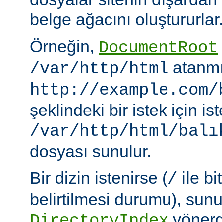
belge ağacını oluştururlar
Örneğin,
DocumentRoot
atanmı
/var/http/html
http://example.com/
şeklindeki bir istek için i
/var/http/html/balı
dosyası sunulur.
Bir dizin istenirse (
ile bi
/
belirtilmesi durumu), sun
yönerge
DirectoryIndex