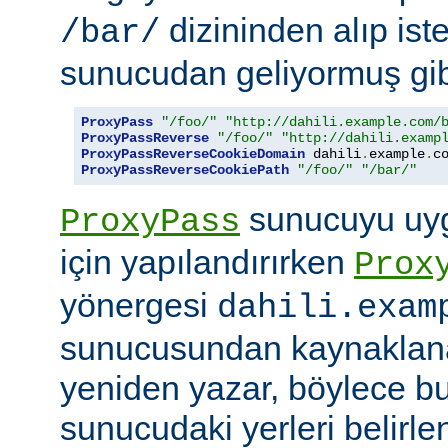
dizininden alıp ist
/bar/
sunucudan geliyormuş gib
ProxyPass
"/foo/"
"http://dahili.example.com/
ProxyPassReverse
"/foo/"
"http://dahili.examp
ProxyPassReverseCookieDomain
 dahili
.
example
.
c
ProxyPassReverseCookiePath
"/foo/"
"/bar/"
sunucuyu uyg
ProxyPass
için yapılandırırken
Prox
yönergesi
dahili.exam
sunucusundan kaynaklana
yeniden yazar, böylece bu
sunucudaki yerleri belirle