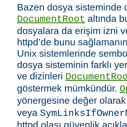
Bazen dosya sisteminde 
altında 
DocumentRoot
dosyalara da erişim izni v
httpd’de bunu sağlamanın çe
Unix sistemlerinde sembo
dosya sisteminin farklı ye
ve dizinleri
DocumentRo
göstermek mümkündür.
O
yönergesine değer olara
veya
SymLinksIfOwner
httpd olası güvenlik açıkl