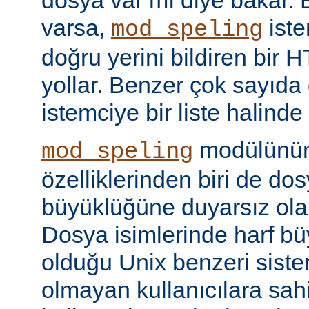
dosya var mı diye bakar. 
varsa,
iste
mod_speling
doğru yerini bildiren bir
yollar. Benzer çok sayıda
istemciye bir liste halinde
modülünün 
mod_speling
özelliklerinden biri de dos
büyüklüğüne duyarsız olar
Dosya isimlerinde harf b
olduğu Unix benzeri siste
olmayan kullanıcılara sah