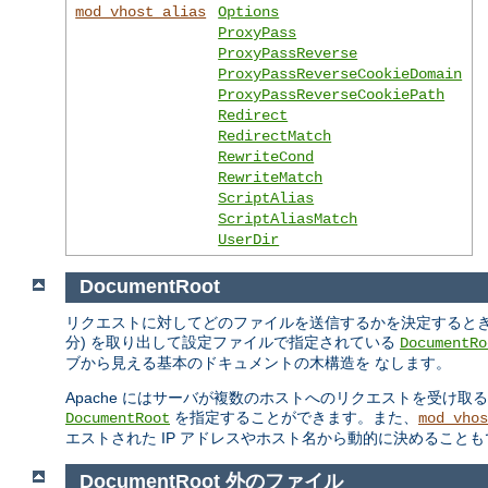
mod_vhost_alias
Options
ProxyPass
ProxyPassReverse
ProxyPassReverseCookieDomain
ProxyPassReverseCookiePath
Redirect
RedirectMatch
RewriteCond
RewriteMatch
ScriptAlias
ScriptAliasMatch
UserDir
DocumentRoot
リクエストに対してどのファイルを送信するかを決定するときの Ap
分) を取り出して設定ファイルで指定されている
DocumentRo
ブから見える基本のドキュメントの木構造を なします。
Apache にはサーバが複数のホストへのリクエストを受け取
を指定することができます。また、
DocumentRoot
mod_vhos
エストされた IP アドレスやホスト名から動的に決めること
DocumentRoot 外のファイル