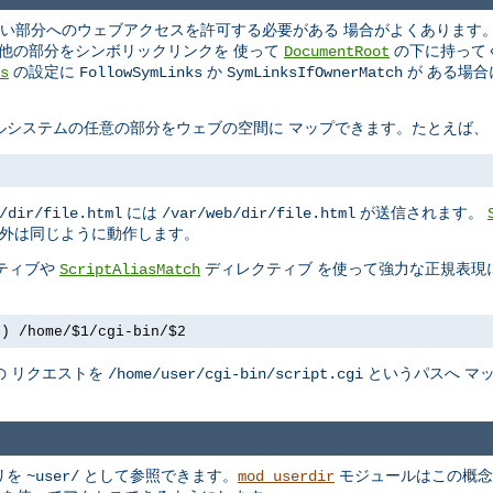
い部分へのウェブアクセスを許可する必要がある 場合がよくあります。A
の他の部分をシンボリックリンクを 使って
の下に持って
DocumentRoot
の設定に
か
が ある場
s
FollowSymLinks
SymLinksIfOwnerMatch
ルシステムの任意の部分をウェブの空間に マップできます。たとえば、
には
が送信されます。
/dir/file.html
/var/web/dir/file.html
以外は同じように動作します。
ティブや
ディレクティブ を使って強力な正規表現
ScriptAliasMatch
+) /home/$1/cgi-bin/$2
の リクエストを
というパスへ マ
/home/user/cgi-bin/script.cgi
リを
として参照できます。
モジュールはこの概念
~user/
mod_userdir