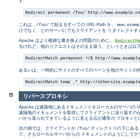
す:
Redirect permanent /foo/ http://www.example.c
これは、
で始まるすべての URL-Path を、
/foo/
www.examp
けでなく、どのサーバにでもクライアントを リダイレクトす
Apache はより複雑な書き換えの問題のために、
RedirectMa
るけれど、他のリクエストはそのまま扱う、というときは以下
RedirectMatch permanent ^/$ http://www.exampl
あるいは、一時的にサイトのすべてのページを他のサイトの特
RedirectMatch temp .* http://othersite.exampl
リバースプロキシ
Apache は遠隔地にあるドキュメントをローカルのサーバの 
遠隔地のドキュメントを取得してクライアントに送り返すのが
バから送られてきているように見える点が通常の プロキシと
次の例では、クライアントが
ディレクトリの下にある
/foo/
て、さもローカルサーバからの ドキュメントのようにしてク