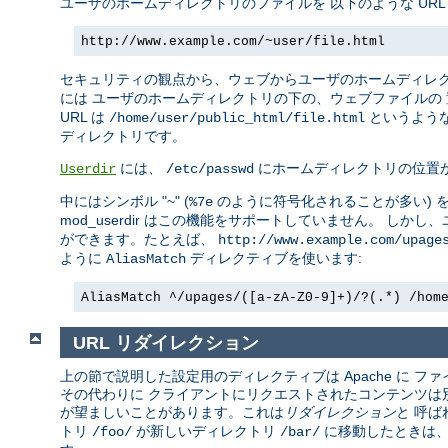
ユーザのホームディレクトリのファイルを 以下のような UR
http://www.example.com/~user/file.html
セキュリティの観点から、ウェブからユーザのホームディレ
には ユーザのホームディレクトリの下の、ウェブファイルの
URL は
というような
/home/user/public_html/file.html
ディレクトリです。
には、
にホームディレクトリの位置
Userdir
/etc/passwd
中にはシンボル "~" (
のように符号化されることが多い) 
%7e
mod_userdir はこの機能をサポートしていません。 し
ができます。たとえば、
http://www.example.com/upage
ように
ディレクティブを使います:
AliasMatch
AliasMatch ^/upages/([a-zA-Z0-9]+)/?(.*) /hom
URL リダイレクション
上の節で説明した設定用のディレクティブは Apache に
その代わりに クライアントにリクエストされたコンテンツは別の
が望ましいことがあります。これは
リダイレクション
と 呼ば
トリ
が新しいディレクトリ
に移動したときは、
/foo/
/bar/