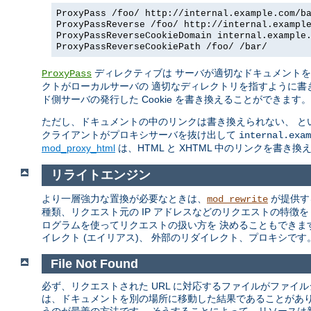
ProxyPass /foo/ http://internal.example.com/b
ProxyPassReverse /foo/ http://internal.exampl
ProxyPassReverseCookieDomain internal.example
ProxyPassReverseCookiePath /foo/ /bar/
ディレクティブは サーバが適切なドキュメント
ProxyPass
クトがローカルサーバの 適切なディレクトリを指すように書
ド側サーバの発行した Cookie を書き換えることができます。
ただし、ドキュメントの中のリンクは書き換えられない、 と
クライアントがプロキシサーバを抜け出して
internal.exam
mod_proxy_html
は、HTML と XHTML 中のリンクを書き
リライトエンジン
より一層強力な置換が必要なときは、
が提供す
mod_rewrite
種類、リクエスト元の IP アドレスなどのリクエストの特徴
ログラムを使ってリクエストの扱い方を 決めることもできま
イレクト (エイリアス)、 外部のリダイレクト、プロキシです。m
File Not Found
必ず、リクエストされた URL に対応するファイルがファイ
は、ドキュメントを別の場所に移動した結果であることがあ