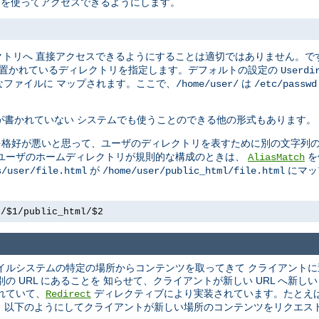
L を使ってアクセスできるようにします。
クトリへ 直接アクセスできるようにすることは適切ではありません。で
 置かれているディレクトリを指定します。デフォルトの設定の
Userdi
ファイルに マップされます。ここで、
は
/home/user/
/etc/passwd
が書かれていない システムでも使うことのできる他の形式もあります。
を格好が悪いと思って、ユーザのディレクトリを表すために別の文字列の
かし、ユーザのホームディレクトリが規則的な構成のときは、
を
AliasMatch
が
にマッ
s/user/file.html
/home/user/public_html/file.html
e/$1/public_html/$2
 ファイルシステムの特定の場所からコンテンツを取ってきて クライアント
 URL にあることを 知らせて、クライアントが新しい URL へ新し
れていて、
ディレクティブにより実装されています。たとえ
Redirect
 以下のようにしてクライアントが新しい場所のコンテンツをリクエス