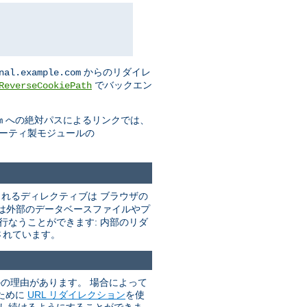
からのリダイレ
nal.example.com
でバックエン
ReverseCookiePath
への絶対パスによるリンクでは、
m
パーティ製モジュールの
れるディレクティブは ブラウザの
は外部のデータベースファイルやプ
行なうことができます: 内部のリダ
されています。
かの理由があります。 場合によって
ために
URL リダイレクション
を使