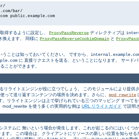
ar/
e.com/bar/
.com public.example.com
を取得するように設定し、
ディレクティブは
ProxyPassReverse
inter
き換えます。 同様に
と
ProxyPassReverseCookieDomain
ProxyPass
いうことは知っておいてください。 ですから、
internal.example.co
に 直接リクエストを送る、ということになります。 サード
ple.com
換えることができます。
るリライトエンジンが役に立つでしょう。 このモジュールにより提供さ
を 使って送り返すコンテンツの場所を決めます。さらに、
mod_rewrite
す。リライトエンジンは上で挙げられている三つのマッピング すべてを
od_rewrite を使う多くの実用的な例は
URL リライトガイド
で説明
ルシステムに 無いという場合が発生します。これが起こるのにはいくつ
ります。 この場合は、クライアントにリソースの新しい位置を知らせる