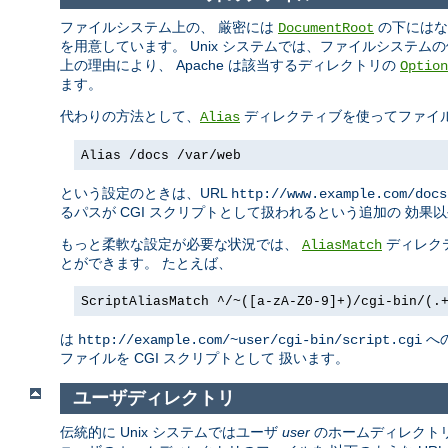
ファイルシステム上の、 厳密には
の下にはな
DocumentRoot
を用意しています。 Unix システムでは、ファイルシステム
上の理由により、 Apache は該当するディレクトリの
Option
ます。
代わりの方法として、
ディレクティブを使ってファイ
Alias
Alias /docs /var/web
という設定のときは、URL
http://www.example.com/docs
るパスが CGI スクリプトとして扱われるという追加の 効果
もっと柔軟な設定が必要な状況では、
ディレク
AliasMatch
とができます。 たとえば、
ScriptAliasMatch ^/~([a-zA-Z0-9]+)/cgi-bin/(.
は
へ
http://example.com/~user/cgi-bin/script.cgi
ファイルを CGI スクリプトとして 扱います。
ユーザディレクトリ
伝統的に Unix システムではユーザ
user
のホームディレクト