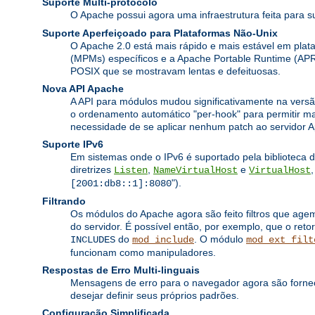
Suporte Multi-protocolo
O Apache possui agora uma infraestrutura feita para s
Suporte Aperfeiçoado para Plataformas Não-Unix
O Apache 2.0 está mais rápido e mais estável em pl
(MPMs) específicos e a Apache Portable Runtime (APR
POSIX que se mostravam lentas e defeituosas.
Nova API Apache
A API para módulos mudou significativamente na versã
o ordenamento automático "per-hook" para permitir ma
necessidade de se aplicar nenhum patch ao servidor A
Suporte IPv6
Em sistemas onde o IPv6 é suportado pela biblioteca 
diretrizes
,
e
Listen
NameVirtualHost
VirtualHost
").
[2001:db8::1]:8080
Filtrando
Os módulos do Apache agora são feito filtros que age
do servidor. É possível então, por exemplo, que o retor
do
. O módulo
INCLUDES
mod_include
mod_ext_filt
funcionam como manipuladores.
Respostas de Erro Multi-linguais
Mensagens de erro para o navegador agora são fornec
desejar definir seus próprios padrões.
Configuração Simplificada