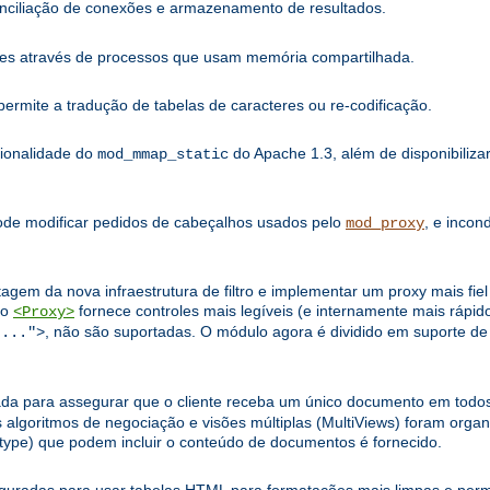
onciliação de conexões e armazenamento de resultados.
ões através de processos que usam memória compartilhada.
rmite a tradução de tabelas de caracteres ou re-codificação.
cionalidade do
do Apache 1.3, além de disponibilizar
mod_mmap_static
Pode modificar pedidos de cabeçalhos usados pelo
, e incon
mod_proxy
tagem da nova infraestrutura de filtro e implementar um proxy mais fi
ão
fornece controles mais legíveis (e internamente mais rápido
<Proxy>
, não são suportadas. O módulo agora é dividido em suporte de 
:...">
da para assegurar que o cliente receba um único documento em todos
ritmos de negociação e visões múltiplas (MultiViews) foram organi
type) que podem incluir o conteúdo de documentos é fornecido.