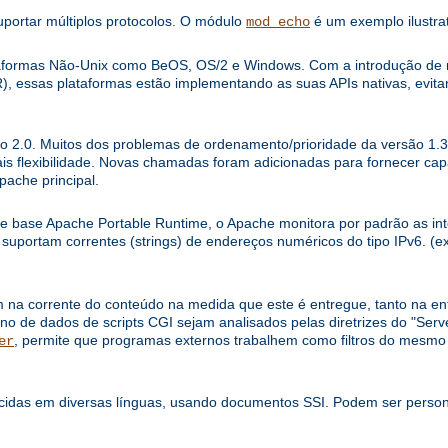
uportar múltiplos protocolos. O módulo
é um exemplo ilustrat
mod_echo
ataformas Não-Unix como BeOS, OS/2 e Windows. Com a introdução d
), essas plataformas estão implementando as suas APIs nativas, evi
o 2.0. Muitos dos problemas de ordenamento/prioridade da versão 1.3 
is flexibilidade. Novas chamadas foram adicionadas para fornecer ca
pache principal.
de base Apache Portable Runtime, o Apache monitora por padrão as int
, suportam correntes (strings) de endereços numéricos do tipo IPv6. (ex
m na corrente do conteúdo na medida que este é entregue, tanto na e
no de dados de scripts CGI sejam analisados pelas diretrizes do "Serve
, permite que programas externos trabalhem como filtros do mesm
er
idas em diversas línguas, usando documentos SSI. Podem ser persona