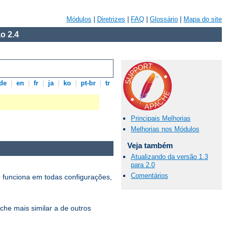
Módulos
|
Diretrizes
|
FAQ
|
Glossário
|
Mapa do site
o 2.4
de
|
en
|
fr
|
ja
|
ko
|
pt-br
|
tr
Principais Melhorias
Melhorias nos Módulos
Veja também
Atualizando da versão 1.3
para 2.0
Comentários
 funciona em todas configurações,
che mais similar a de outros