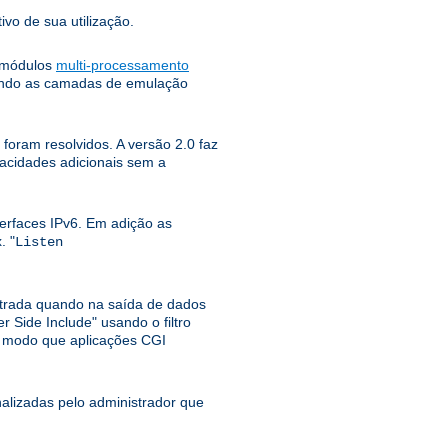
ivo de sua utilização.
e módulos
multi-processamento
tando as camadas de emulação
foram resolvidos. A versão 2.0 faz
pacidades adicionais sem a
erfaces IPv6. Em adição as
. "
Listen
ntrada quando na saída de dados
r Side Include" usando o filtro
o modo que aplicações CGI
lizadas pelo administrador que