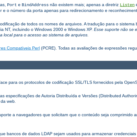
las,
e
não existem mais; apenas a diretriz
é
Port
BindAddress
Listen
r e o número da porta apenas para redirecionamento e reconhecimento
dificação de todos os nomes de arquivos. A tradução para o sistema b
mília NT, incluindo o Windows 2000 e Windows XP.
Esse suporte não se 
 local para o acesso ao sistema de arquivos.
res Compatíveis Perl
(PCRE). Todas as avaliações de expressões reg
ace para os protocolos de codificação SSL/TLS fornecidos pela Open
especificações de Autoria Distribuída e Versões (Distributed Authori
 da web.
porte a navegadores que solicitam que o conteúdo seja comprimido 
que bancos de dados LDAP sejam usados para armazenar credenciais 