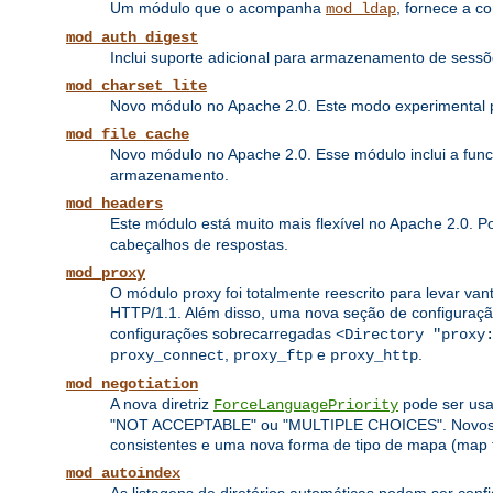
Um módulo que o acompanha
, fornece a c
mod_ldap
mod_auth_digest
Inclui suporte adicional para armazenamento de sess
mod_charset_lite
Novo módulo no Apache 2.0. Este modo experimental pe
mod_file_cache
Novo módulo no Apache 2.0. Esse módulo inclui a fun
armazenamento.
mod_headers
Este módulo está muito mais flexível no Apache 2.0. 
cabeçalhos de respostas.
mod_proxy
O módulo proxy foi totalmente reescrito para levar van
HTTP/1.1. Além disso, uma nova seção de configuraç
configurações sobrecarregadas
<Directory "proxy
,
e
.
proxy_connect
proxy_ftp
proxy_http
mod_negotiation
A nova diretriz
pode ser usa
ForceLanguagePriority
"NOT ACCEPTABLE" ou "MULTIPLE CHOICES". Novos algo
consistentes e uma nova forma de tipo de mapa (map 
mod_autoindex