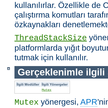
kullanılırlar. Özellikle de 
çalıştırma komutları taraf
özkaynakları denetlemekte 
yöner
ThreadStackSize
platformlarda yığıt boyut
tutmak için kullanılır.
Gerçeklenimle ilgili
İlgili Modüller
İlgili Yönergeler
Mutex
yönergesi,
APR
'ni
Mutex