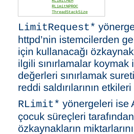
RLimitMEM
RLimitNPROC
ThreadStackSize
yönerge
LimitRequest*
httpd’nin istemcilerden ge
için kullanacağı özkaynakla
ilgili sınırlamalar koymak i
değerleri sınırlamak suret
reddi saldırılarının etkileri 
yönergeleri ise 
RLimit*
çocuk süreçleri tarafından
özkaynakların miktarlarını