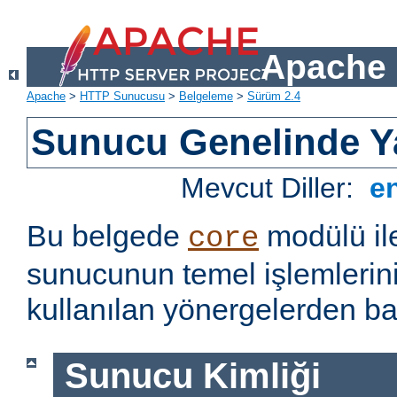
Apache 
Apache
>
HTTP Sunucusu
>
Belgeleme
>
Sürüm 2.4
Sunucu Genelinde Y
Mevcut Diller:
e
Bu belgede
modülü il
core
sunucunun temel işlemlerin
kullanılan yönergelerden baz
Sunucu Kimliği