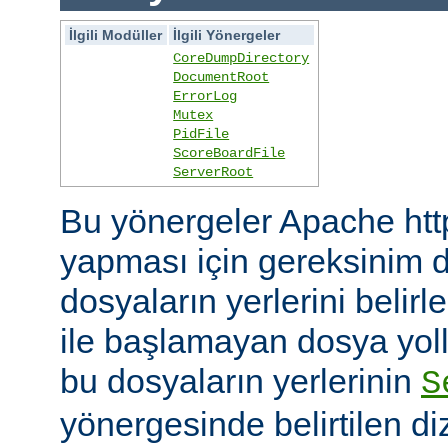
İlgili Modüller
İlgili Yönergeler
CoreDumpDirectory
DocumentRoot
ErrorLog
Mutex
PidFile
ScoreBoardFile
ServerRoot
Bu yönergeler Apache htt
yapması için gereksinim d
dosyaların yerlerini belirler
ile başlamayan dosya yoll
bu dosyaların yerlerinin
S
yönergesinde belirtilen diz