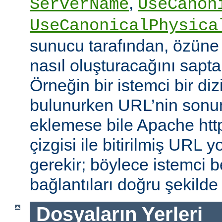
,
ServerName
UseCanon
UseCanonicalPhysica
sunucu tarafından, özüne 
nasıl oluşturacağını saptam
Örneğin bir istemci bir diz
bulunurken URL’nin sonun
eklemese bile Apache http
çizgisi ile bitirilmiş URL
gerekir; böylece istemci b
bağlantıları doğru şekilde
Dosyaların Yerleri