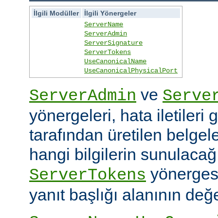
İlgili Modüller
İlgili Yönergeler
ServerName
ServerAdmin
ServerSignature
ServerTokens
UseCanonicalName
UseCanonicalPhysicalPort
ve
ServerAdmin
Serve
yönergeleri, hata iletileri
tarafından üretilen belgele
hangi bilgilerin sunulacağın
yönerges
ServerTokens
yanıt başlığı alanının değer