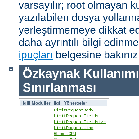
varsayılır; root olmayan ku
yazılabilen dosya yolları
yerleştirmemeye dikkat e
daha ayrıntılı bilgi edinme
ipuçları
belgesine bakınız
Özkaynak Kullanımı
Sınırlanması
İlgili Modüller
İlgili Yönergeler
LimitRequestBody
LimitRequestFields
LimitRequestFieldsize
LimitRequestLine
RLimitCPU