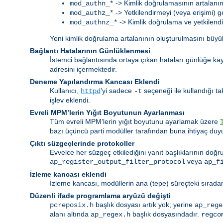
-> Kimlik doğrulamasının artalanı
mod_authn_*
-> Yetkilendirmeyi (veya erişimi) g
mod_authz_*
-> Kimlik doğrulama ve yetkilendir
mod_authnz_*
Yeni kimlik doğrulama artalanının oluşturulmasını büyük
Bağlantı Hatalarının Günlüklenmesi
İstemci bağlantısında ortaya çıkan hataları günlüğe k
adresini içermektedir.
Deneme Yapılandırma Kancası Eklendi
Kullanıcı,
’yi sadece
seçeneği ile kullandığı t
httpd
-t
işlev eklendi.
Evreli MPM’lerin Yığıt Boyutunun Ayarlanması
Tüm evreli MPM’lerin yığıt boyutunu ayarlamak üzere
bazı üçüncü parti modüller tarafından buna ihtiyaç duy
Çıktı süzgeçlerinde protokoller
Evvelce her süzgeç etkilediğini yanıt başlıklarının doğ
veya
ap_register_output_filter_protocol
ap_f
İzleme kancası eklendi
İzleme kancası, modüllerin ana (tepe) süreçteki sıradan
Düzenli ifade programlama aryüzü değişti
başlık dosyası artık yok; yerine
pcreposix.h
ap_rege
alanı altında
başlık dosyasındadır.
ap_regex.h
regco