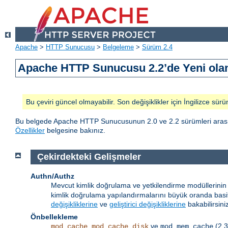
Apache
>
HTTP Sunucusu
>
Belgeleme
>
Sürüm 2.4
Apache HTTP Sunucusu 2.2’de Yeni olan
Bu çeviri güncel olmayabilir. Son değişiklikler için İngilizce sürü
Bu belgede Apache HTTP Sunucusunun 2.0 ve 2.2 sürümleri arasındak
Özellikler
belgesine bakınız.
Çekirdekteki Gelişmeler
Authn/Authz
Mevcut kimlik doğrulama ve yetkilendirme modüllerinin 
kimlik doğrulama yapılandırmalarını büyük oranda basitleş
değişikliklerine
ve
geliştirici değişikliklerine
bakabilirsini
Önbellekleme
,
ve
(2.3
mod_cache
mod_cache_disk
mod_mem_cache