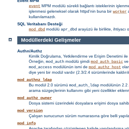
Event MPM
MPM modülü sürekli bağlantı isteklerinin işlenmesi 
event
işlenmesi geleneksel olarak httpd’nin buna bir
a
worker
kullanılamazdı.
SQL Veritabanı Desteği
modülü
arayüzü ile birlikte, ihtiyac
mod_dbd
apr_dbd
Modüllerdeki Gelişmeler
Authn/Authz
Kimlik Doğrulama, Yetkilendirme ve Erişim Denetimi ile i
Örneğin,
modülü şimdi
v
mod_auth
mod_auth_basic
modülünün ismi de
olar
mod_access
mod_authz_host
diye yeni bir modül vardır (2.3/2.4 sürümlerinde kaldırıl
mod_authnz_ldap
Bu modül 2.0 sürümü
modülünün 2.2
mod_auth_ldap
arama süzgeçlerinin kullanımı gibi yeni özellikler eklenm
mod_authz_owner
Dosya sistemi üzerindeki dosyalara erişimi dosya sahi
mod_version
Çalışan sunucunun sürüm numarasına göre belli yapıland
mod_info
Apache tarafından çözümlenen haliyle yapılandırma yön