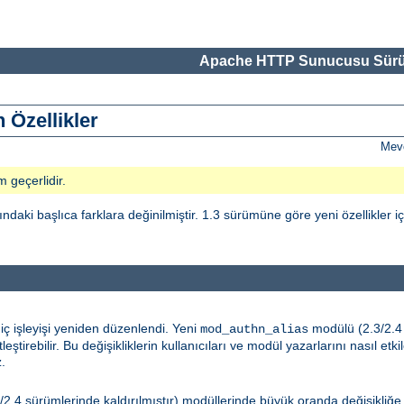
Apache HTTP Sunucusu Sürü
 Özellikler
Mevc
m geçerlidir.
i başlıca farklara değinilmiştir. 1.3 sürümüne göre yeni özellikler i
iç işleyişi yeniden düzenlendi. Yeni
modülü (2.3/2.4 s
mod_authn_alias
tirebilir. Bu değişikliklerin kullanıcıları ve modül yazarlarını nasıl etk
z.
/2.4 sürümlerinde kaldırılmıştır) modüllerinde büyük oranda değişikliğe