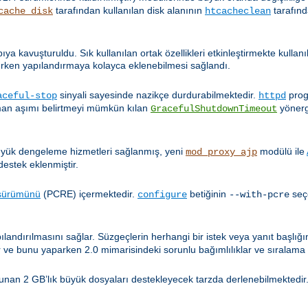
tarafından kullanılan disk alanının
tarafınd
cache_disk
htcacheclean
pıya kavuşturuldu. Sık kullanılan ortak özellikleri etkinleştirmekte kulla
ırken yapılandırmaya kolayca eklenebilmesi sağlandı.
sinyali sayesinde nazikçe durdurabilmektedir.
prog
aceful-stop
httpd
aman aşımı belirtmeyi mümkün kılan
yönerg
GracefulShutdownTimeout
 yük dengeleme hizmetleri sağlanmış, yeni
modülü ile
mod_proxy_ajp
destek eklenmiştir.
 sürümünü
(PCRE) içermektedir.
betiğinin
seç
configure
--with-pcre
ılandırılmasını sağlar. Süzgeçlerin herhangi bir istek veya yanıt başlı
 ve bunu yaparken 2.0 mimarisindeki sorunlu bağımlılıklar ve sıralama 
unan 2 GB’lık büyük dosyaları destekleyecek tarzda derlenebilmektedir.