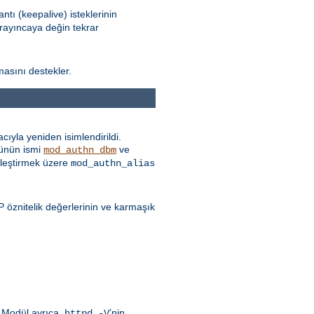
ntı (keepalive) isteklerinin
ayıncaya değin tekrar
masını destekler.
ıyla yeniden isimlendirildi.
ünün ismi
ve
mod_authn_dbm
itleştirmek üzere
mod_authn_alias
öznitelik değerlerinin ve karmaşık
. Modül ayrıca,
’nin
httpd -V