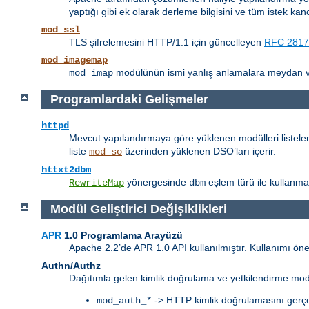
yaptığı gibi ek olarak derleme bilgisini ve tüm istek kanc
mod_ssl
TLS şifrelemesini HTTP/1.1 için güncelleyen
RFC 2817
mod_imagemap
modülünün ismi yanlış anlamalara meydan 
mod_imap
Programlardaki Gelişmeler
httpd
Mevcut yapılandırmaya göre yüklenen modülleri listele
liste
üzerinden yüklenen DSO’ları içerir.
mod_so
httxt2dbm
yönergesinde
eşlem türü ile kullanma
RewriteMap
dbm
Modül Geliştirici Değişiklikleri
APR
1.0 Programlama Arayüzü
Apache 2.2’de APR 1.0 API kullanılmıştır. Kullanımı ön
Authn/Authz
Dağıtımla gelen kimlik doğrulama ve yetkilendirme modülle
-> HTTP kimlik doğrulamasını gerçe
mod_auth_*