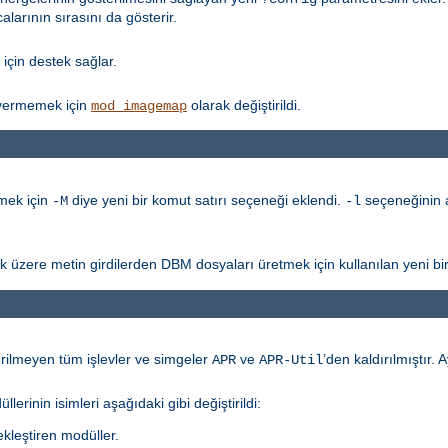
alarının sırasını da gösterir.
için destek sağlar.
vermemek için
olarak değiştirildi.
mod_imagemap
mek için
diye yeni bir komut satırı seçeneği eklendi.
seçeneğinin a
-M
-l
k üzere metin girdilerden DBM dosyaları üretmek için kullanılan yeni bi
erilmeyen tüm işlevler ve simgeler
ve
’den kaldırılmıştır. A
APR
APR-Util
rinin isimleri aşağıdaki gibi değiştirildi:
kleştiren modüller.