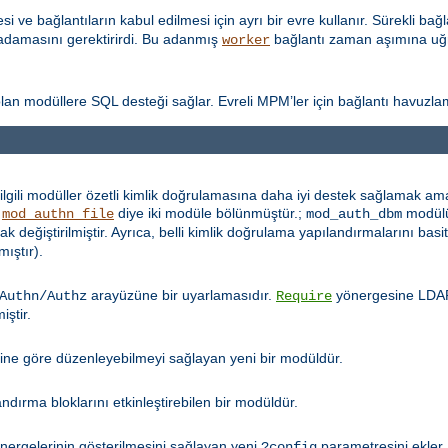
ve bağlantıların kabul edilmesi için ayrı bir evre kullanır. Sürekli bağla
damasını gerektirirdi. Bu adanmış
bağlantı zaman aşımına uğr
worker
ı olan modüllere SQL desteği sağlar. Evreli MPM’ler için bağlantı havuzla
lgili modüller özetli kimlik doğrulamasına daha iyi destek sağlamak amac
e
diye iki modüle bölünmüştür.;
modül
mod_authn_file
mod_auth_dbm
ak değiştirilmiştir. Ayrıca, belli kimlik doğrulama yapılandırmalarını bas
mıştır).
arayüzüne bir uyarlamasıdır.
yönergesine LDAP 
Authn/Authz
Require
iştir.
bine göre düzenleyebilmeyi sağlayan yeni bir modüldür.
ırma bloklarını etkinleştirebilen bir modüldür.
ergelerinin gösterilmesini sağlayan yeni
parametresini ekler
?config