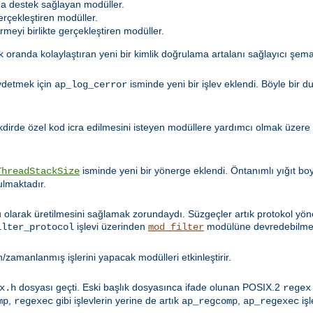
na destek sağlayan modüller.
erçekleştiren modüller.
meyi birlikte gerçekleştiren modüller.
 oranda kolaylaştıran yeni bir kimlik doğrulama artalanı sağlayıcı şema
aydetmek için
isminde yeni bir işlev eklendi. Böyle bir 
ap_log_cerror
akdirde özel kod icra edilmesini isteyen modüllere yardımcı olmak üzere
isminde yeni bir yönerge eklendi. Öntanımlı yığıt b
ThreadStackSize
ulmaktadır.
ru olarak üretilmesini sağlamak zorundaydı. Süzgeçler artık protokol yön
işlevi üzerinden
modülüne devredebilmek
ilter_protocol
mod_filter
/zamanlanmış işlerini yapacak modülleri etkinleştirir.
dosyası geçti. Eski başlık dosyasınca ifade olunan POSIX.2
x.h
regex
,
gibi işlevlerin yerine de artık
,
işl
mp
regexec
ap_regcomp
ap_regexec