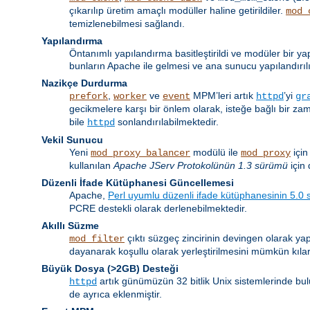
çıkarılıp üretim amaçlı modüller haline getirildiler.
mod_
temizlenebilmesi sağlandı.
Yapılandırma
Öntanımlı yapılandırma basitleştirildi ve modüler bir ya
bunların Apache ile gelmesi ve ana sunucu yapılandırıl
Nazikçe Durdurma
,
ve
MPM’leri artık
’yi
prefork
worker
event
httpd
gr
gecikmelere karşı bir önlem olarak, isteğe bağlı bir z
bile
sonlandırılabilmektedir.
httpd
Vekil Sunucu
Yeni
modülü ile
için
mod_proxy_balancer
mod_proxy
kullanılan
Apache JServ Protokolünün 1.3 sürümü
için 
Düzenli İfade Kütüphanesi Güncellemesi
Apache,
Perl uyumlu düzenli ifade kütüphanesinin 5.0
PCRE destekli olarak derlenebilmektedir.
Akıllı Süzme
çıktı süzgeç zincirinin devingen olarak yap
mod_filter
dayanarak koşullu olarak yerleştirilmesini mümkün kılar
Büyük Dosya (>2GB) Desteği
artık günümüzün 32 bitlik Unix sistemlerinde bul
httpd
de ayrıca eklenmiştir.