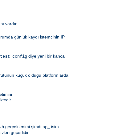
sı vardır.
durumda günlük kaydı istemcinin IP
diye yeni bir kanca
test_config
oyutunun küçük olduğu platformlarda
etimini
tedir.
gerçeklenimi şimdi
isim
.h
ap_
evleri geçerlidir.