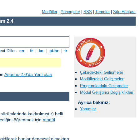
Modüller
|
Yönergeler
|
SSS
|
Terimler
|
Site Haritası
m 2.4
ut Diller:
en
|
fr
|
ko
|
pt-br
|
tr
Çekirdekteki Gelişmeler
çin
Apache 2.0’da Yeni olan
Modüllerdeki Gelişmeler
Programlardaki Gelişmeler
Modül Geliştirici Değişiklikleri
Ayrıca bakınız:
Yorumlar
ürümlerinde kaldırılmıştır) belli
ilediğini öğrenmek için
modül
 gidilerek bunlar deneysel olmaktan