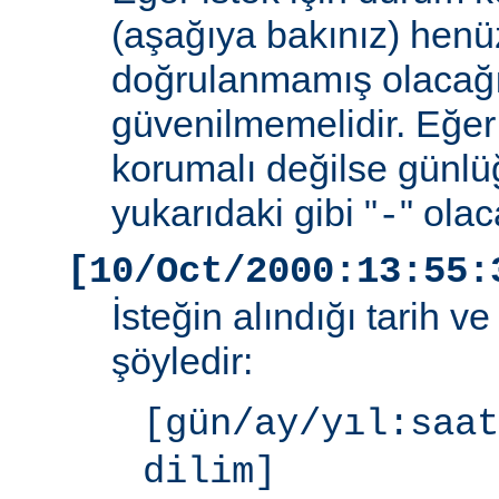
(aşağıya bakınız) henüz
doğrulanmamış olacağ
güvenilmemelidir. Eğer
korumalı değilse günlü
yukarıdaki gibi "
" olac
-
[10/Oct/2000:13:55:
İsteğin alındığı tarih v
şöyledir:
[gün/ay/yıl:saat
dilim]