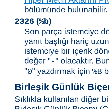
bölümünde bulunabilir.
(
)
2326
%b
Son parça istemciye d
yanıt başlığı hariç uzu
istemciye bir içerik d
değer "
" olacaktır. B
-
"
" yazdırmak için
be
0
%B
Birleşik Günlük Biç
Sıklıkla kullanılan diğer b
Birleşik Günlük Biçemi (