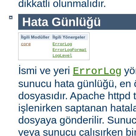
dikkatli olunmalıdır.
Hata Günlüğü
İlgili Modüller
İlgili Yönergeler
core
ErrorLog
ErrorLogFormat
LogLevel
İsmi ve yeri
yön
ErrorLog
sunucu hata günlüğü, en 
dosyasıdır. Apache httpd t
işlenirken saptanan hatalar
dosyaya gönderilir. Sunuc
veya sunucu çalışırken bi