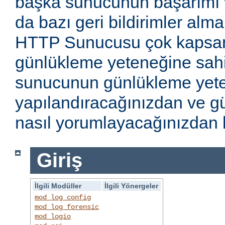
başka sunucunun başarımı v
da bazı geri bildirimler alm
HTTP Sunucusu çok kapsaml
günlükleme yeteneğine sahi
sunucunun günlükleme yete
yapılandıracağınızdan ve gü
nasıl yorumlayacağınızdan b
Giriş
İlgili Modüller
İlgili Yönergeler
mod_log_config
mod_log_forensic
mod_logio