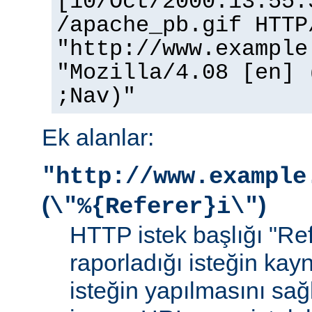
[10/Oct/2000:13:55:
/apache_pb.gif HTTP
"http://www.example
"Mozilla/4.08 [en] 
;Nav)"
Ek alanlar:
"http://www.example
(
)
\"%{Referer}i\"
HTTP istek başlığı "Ref
raporladığı isteğin kay
isteğin yapılmasını sağ