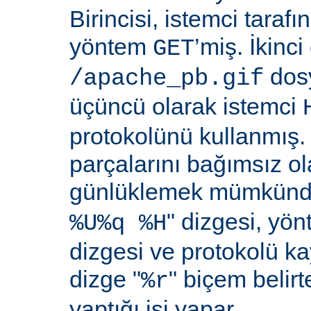
Birincisi, istemci taraf
yöntem
’miş. İkinci
GET
dosy
/apache_pb.gif
üçüncü olarak istemci
protokolünü kullanmış. İ
parçalarını bağımsız o
günlüklemek mümkündü
" dizgesi, yön
%U%q %H
dizgesi ve protokolü k
dizge "
" biçem belirt
%r
yaptığı işi yapar.