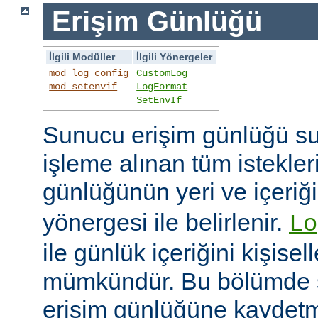
Erişim Günlüğü
İlgili Modüller
İlgili Yönergeler
mod_log_config
CustomLog
mod_setenvif
LogFormat
SetEnvIf
Sunucu erişim günlüğü su
işleme alınan tüm istekler
günlüğünün yeri ve içeriğ
yönergesi ile belirlenir.
Lo
ile günlük içeriğini kişisel
mümkündür. Bu bölümde s
erişim günlüğüne kaydetme