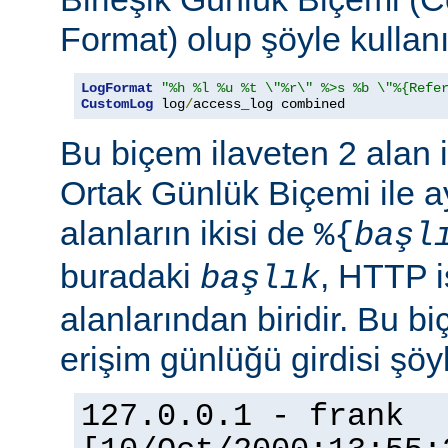
Format) olup şöyle kullanıl
LogFormat
"%h %l %u %t \"%r\" %>s %b \"%{Refe
CustomLog
 log
/
access_log combined
Bu biçem ilaveten 2 alan 
Ortak Günlük Biçemi ile ay
alanların ikisi de
%{
başl
buradaki
, HTTP i
başlık
alanlarından biridir. Bu bi
erişim günlüğü girdisi şöy
127.0.0.1 - frank