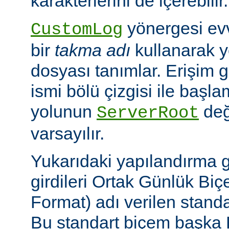
karakterlerini de içerebilir.
yönergesi ev
CustomLog
bir
takma adı
kullanarak y
dosyası tanımlar. Erişim
ismi bölü çizgisi ile baş
yolunun
değ
ServerRoot
varsayılır.
Yukarıdaki yapılandırma 
girdileri Ortak Günlük B
Format) adı verilen stand
Bu standart biçem başka