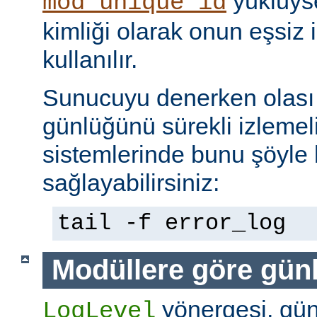
yüklüyse
mod_unique_id
kimliği olarak onun eşsiz i
kullanılır.
Sunucuyu denerken olası 
günlüğünü sürekli izlemeli
sistemlerinde bunu şöyle 
sağlayabilirsiniz:
tail -f error_log
Modüllere göre gün
yönergesi, günl
LogLevel