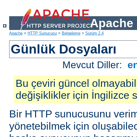
Apache 
Apache
>
HTTP Sunucusu
>
Belgeleme
>
Sürüm 2.4
Günlük Dosyaları
Mevcut Diller:
e
Bu çeviri güncel olmayabil
değişiklikler için İngilizce
Bir HTTP sunucusunu veriml
yönetebilmek için oluşabile