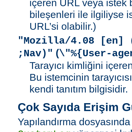
içeren URL veya istek b
bileşenleri ile ilgiliyse
URL’si olabilir.)
"Mozilla/4.08 [en] 
(
;Nav)"
\"%{User-age
Tarayıcı kimliğini içere
Bu istemcinin tarayıcıs
kendi tanıtım bilgisidir.
Çok Sayıda Erişim 
Yapılandırma dosyasında