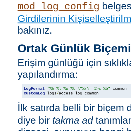
belges
mod_log_config
Girdilerinin Kişiselleştiril
bakınız.
Ortak Günlük Biçem
Erişim günlüğü için sıklıkl
yapılandırma:
LogFormat
"%h %l %u %t \"%r\" %>s %b"
CustomLog
 logs
/
access_log common
İlk satırda belli bir biçem 
diye bir
takma ad
tanımla