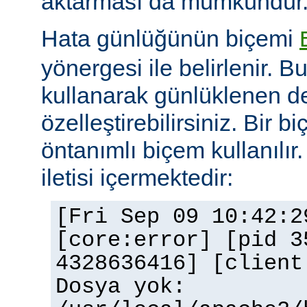
aktarması da mümkündür
Hata günlüğünün biçemi
yönergesi ile belirlenir. B
kullanarak günlüklenen de
özelleştirebilirsiniz. Bir 
öntanımlı biçem kullanılır.
iletisi içermektedir:
[Fri Sep 09 10:42:2
[core:error] [pid 3
4328636416] [client
Dosya yok: