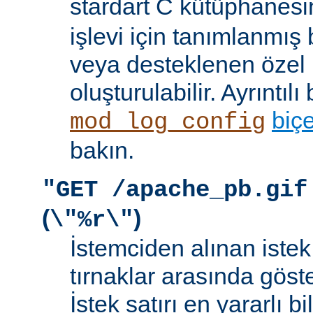
stardart C kütüphanes
işlevi için tanımlanmış 
veya desteklenen özel b
oluşturulabilir. Ayrıntılı 
biç
mod_log_config
bakın.
"GET /apache_pb.gif
(
)
\"%r\"
İstemciden alınan istek s
tırnaklar arasında göste
İstek satırı en yararlı bi