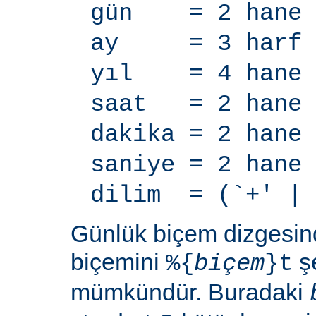
gün = 2 hane
ay = 3 harf
yıl = 4 hane
saat = 2 hane
dakika = 2 hane
saniye = 2 hane
dilim = (`+' | 
Günlük biçem dizgesi
biçemini
şe
%{
biçem
}t
mümkündür. Buradaki