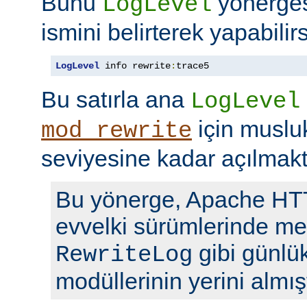
Bunu
yönerge
LogLevel
ismini belirterek yapabilirs
LogLevel
 info rewrite
:
trace5
Bu satırla ana
LogLevel
için musl
mod_rewrite
seviyesine kadar açılmakt
Bu yönerge, Apache H
evvelki sürümlerinde me
gibi günlü
RewriteLog
modüllerinin yerini almışt