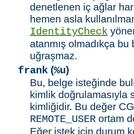
denetlenen iç ağlar ha
hemen asla kullanılmam
yöne
IdentityCheck
atanmış olmadıkça bu 
uğraşmaz.
(
)
frank
%u
Bu, belge isteğinde bu
kimlik doğrulamasıyla 
kimliğidir. Bu değer CGI
ortam de
REMOTE_USER
Eğer istek için durum 