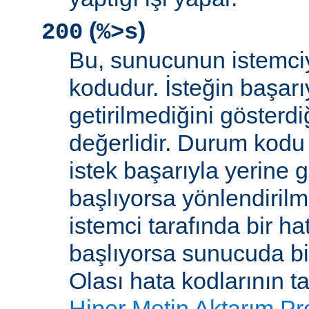
(
)
200
%>s
Bu, sunucunun istemci
kodudur. İsteğin başarıy
getirilmediğini gösterdiğ
değerlidir. Durum kodu 
istek başarıyla yerine get
başlıyorsa yönlendirilmi
istemci tarafında bir ha
başlıyorsa sunucuda bi
Olası hata kodlarının t
Hiper Metin Aktarım Pr