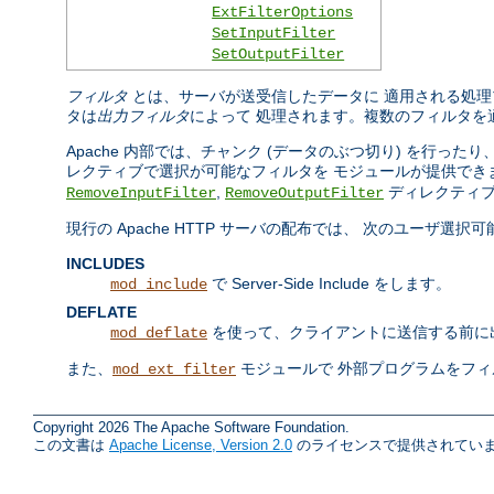
ExtFilterOptions
SetInputFilter
SetOutputFilter
フィルタ
とは、サーバが送受信したデータに 適用される処理
タは
出力フィルタ
によって 処理されます。複数のフィルタを
Apache 内部では、チャンク (データのぶつ切り) を行
レクティブで選択が可能なフィルタを モジュールが提供でき
,
ディレクティブ
RemoveInputFilter
RemoveOutputFilter
現行の Apache HTTP サーバの配布では、 次のユーザ選
INCLUDES
で Server-Side Include をします。
mod_include
DEFLATE
を使って、クライアントに送信する前に
mod_deflate
また、
モジュールで 外部プログラムをフ
mod_ext_filter
Copyright 2026 The Apache Software Foundation.
この文書は
Apache License, Version 2.0
のライセンスで提供されていま