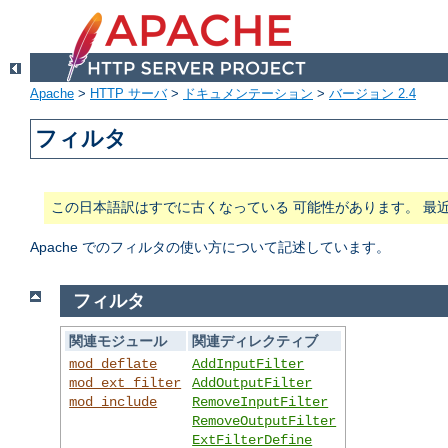
Apache
>
HTTP サーバ
>
ドキュメンテーション
>
バージョン 2.4
フィルタ
この日本語訳はすでに古くなっている 可能性があります。 最
Apache でのフィルタの使い方について記述しています。
フィルタ
関連モジュール
関連ディレクティブ
mod_deflate
AddInputFilter
mod_ext_filter
AddOutputFilter
mod_include
RemoveInputFilter
RemoveOutputFilter
ExtFilterDefine