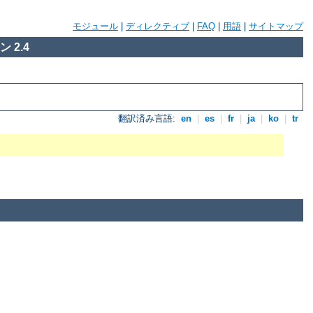
モジュール
|
ディレクティブ
|
FAQ
|
用語
|
サイトマップ
 2.4
翻訳済み言語:
en
|
es
|
fr
|
ja
|
ko
|
tr