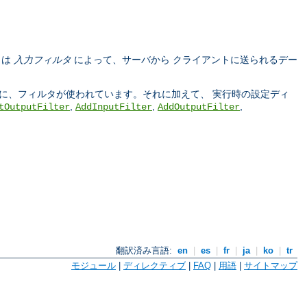
タは
入力フィルタ
によって、サーバから クライアントに送られるデー
う際に、フィルタが使われています。それに加えて、 実行時の設定ディ
,
,
,
tOutputFilter
AddInputFilter
AddOutputFilter
翻訳済み言語:
en
|
es
|
fr
|
ja
|
ko
|
tr
モジュール
|
ディレクティブ
|
FAQ
|
用語
|
サイトマップ