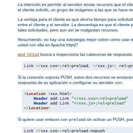
La intención es permitir al servidor enviar recursos que el c
el cliente solicitó, un grupo de imágenes a las que se hace re
La ventaja para el cliente es que ahorra tiempo para solici
entre el cliente y el servidor. La desventaja es que el clien
tales solicitudes, pero aun así se malgastan recursos.
Resumiendo: no hay una estrategia mejor sobre cómo usar e
usted con ella en Apache httpd?
busca e inspecciona las cabeceras de respuesta
mod_http2
Link
</
xxx
.
css
>;
rel
=
preload
,
</
xxx
.
js
>;
 rel
=
p
Si la conexión soporta PUSH, estos dos recursos se enviarán
respuesta de su aplicación o configurar su servidor con:
<
Location
/
xxx
.
html
>
Header
 add 
Link
"</xxx.css>;rel=preload"
Header
 add 
Link
"</xxx.js>;rel=preload"
</
Location
>
Si quiere usar enlaces con
sin activar un PUSH, pu
preload
Link
</
xxx
.
css
>;
rel
=
preload
;
nopush