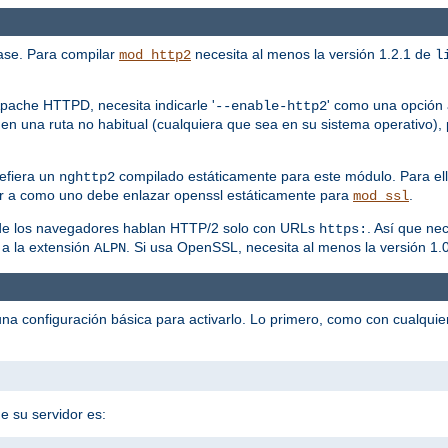
ase. Para compilar
necesita al menos la versión 1.2.1 de
mod_http2
l
pache HTTPD, necesita indicarle '
' como una opción a
--enable-http2
en una ruta no habitual (cualquiera que sea en su sistema operativo), 
efiera un
compilado estáticamente para este módulo. Para ell
nghttp2
r a como uno debe enlazar openssl estáticamente para
.
mod_ssl
a de los navegadores hablan HTTP/2 solo con URLs
. Así que ne
https:
 a la extensión
. Si usa OpenSSL, necesita al menos la versión 1.0
ALPN
na configuración básica para activarlo. Lo primero, como con cualqui
e su servidor es: