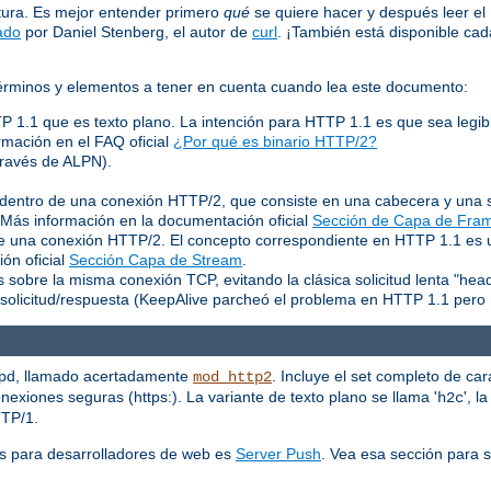
tura. Es mejor entender primero
qué
se quiere hacer y después leer e
ado
por Daniel Stenberg, el autor de
curl
. ¡También está disponible c
 términos y elementos a tener en cuenta cuando lea este documento:
TP 1.1 que es texto plano. La intención para HTTP 1.1 es que sea legib
rmación en el FAQ oficial
¿Por qué es binario HTTP/2?
través de ALPN).
entro de una conexión HTTP/2, que consiste en una cabecera y una s
. Más información en la documentación oficial
Sección de Capa de Fra
 de una conexión HTTP/2. El concepto correspondiente en HTTP 1.1 es
ón oficial
Sección Capa de Stream
.
 sobre la misma conexión TCP, evitando la clásica solicitud lenta "hea
solicitud/respuesta (KeepAlive parcheó el problema en HTTP 1.1 pero 
tpd, llamado acertadamente
. Incluye el set completo de car
mod_http2
exiones seguras (https:). La variante de texto plano se llama '
', l
h2c
TTP/1.
s para desarrolladores de web es
Server Push
. Vea esa sección para 