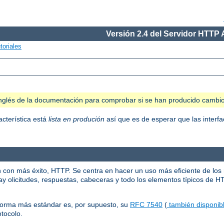
Versión 2.4 del Servidor HTTP
toriales
n inglés de la documentación para comprobar si se han producido cambi
acterística está
lista en produción
así que es de esperar que las interfa
n con más éxito, HTTP. Se centra en hacer un uso más eficiente de los
y olicitudes, respuestas, cabeceras y todo los elementos típicos de H
norma más estándar es, por supuesto, su
RFC 7540
(
también disponibl
otocolo.