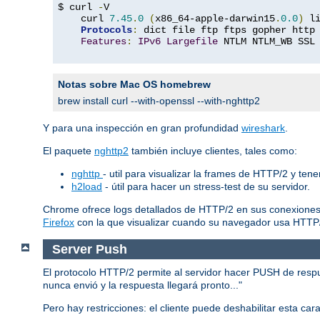
$ curl 
-
V

    curl 
7.45
.
0
(
x86_64-apple-darwin15
.
0.0
)
 l
Protocols
:
 dict file ftp ftps gopher http
Features
:
IPv6
Largefile
 NTLM NTLM_WB SSL
Notas sobre Mac OS homebrew
brew install curl --with-openssl --with-nghttp2
Y para una inspección en gran profundidad
wireshark
.
El paquete
nghttp2
también incluye clientes, tales como:
nghttp
- util para visualizar la frames de HTTP/2 y ten
h2load
- útil para hacer un stress-test de su servidor.
Chrome ofrece logs detallados de HTTP/2 en sus conexiones
Firefox
con la que visualizar cuando su navegador usa HTTP
Server Push
El protocolo HTTP/2 permite al servidor hacer PUSH de respues
nunca envió y la respuesta llegará pronto..."
Pero hay restricciones: el cliente puede deshabilitar esta ca