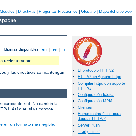
Módulos
|
Directivas
|
Preguntas Frecuentes
|
Glosario
|
Mapa del sitio web
 Apache
Idiomas disponibles:
en
|
es
|
fr
os recientemente.
El protocolo HTTP/2
ces y las directivas se mantengan
HTTP/2 en Apache httpd
Compilar httpd con soporte
HTTP/2
Configuración básica
Configuración MPM
 recursos de red. No cambia la
Clientes
TTP/1. Así que, si ya conoce
Herramientas útiles para
depurar HTTP/2
e en un formato más legible,
Server Push
"Early Hints"