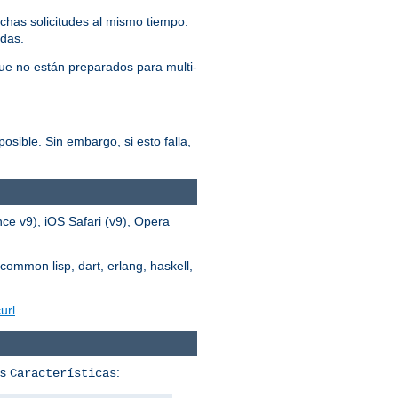
chas solicitudes al mismo tiempo.
adas.
ue no están preparados para multi-
osible. Sin embargo, si esto falla,
ce v9), iOS Safari (v9), Opera
common lisp, dart, erlang, haskell,
url
.
us
:
Características