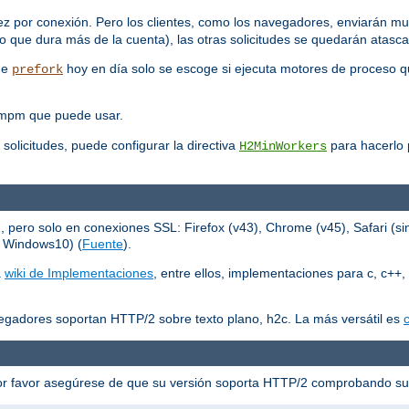
ez por conexión. Pero los clientes, como los navegadores, enviarán mu
 que dura más de la cuenta), las otras solicitudes se quedarán atasc
que
hoy en día solo se escoge si ejecuta motores de proceso q
prefork
 mpm que puede usar.
 solicitudes, puede configurar la directiva
para hacerlo p
H2MinWorkers
ero solo en conexiones SSL: Firefox (v43), Chrome (v45), Safari (sin
n Windows10) (
Fuente
).
a
wiki de Implementaciones
, entre ellos, implementaciones para c, c++, 
egadores soportan HTTP/2 sobre texto plano, h2c. La más versátil es
c
or favor asegúrese de que su versión soporta HTTP/2 comprobando s