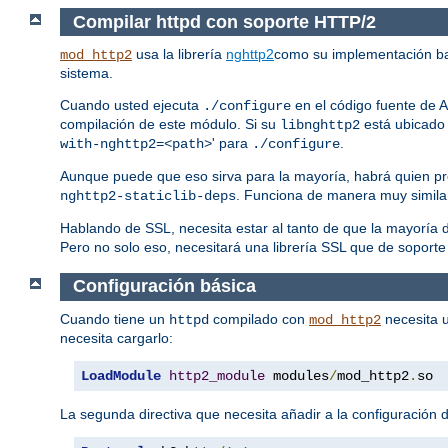
Compilar httpd con soporte HTTP/2
usa la librería
nghttp2
como su implementación b
mod_http2
sistema.
Cuando usted ejecuta
en el código fuente de A
./configure
compilación de este módulo. Si su
está ubicado 
libnghttp2
' para
.
with-nghttp2=<path>
./configure
Aunque puede que eso sirva para la mayoría, habrá quien pr
. Funciona de manera muy simila
nghttp2-staticlib-deps
Hablando de SSL, necesita estar al tanto de que la mayorí
Pero no solo eso, necesitará una librería SSL que de soporte
Configuración básica
Cuando tiene un
compilado con
necesita u
httpd
mod_http2
necesita cargarlo:
LoadModule
http2_module
 modules
/
mod_http2
.
so
La segunda directiva que necesita añadir a la configuración d