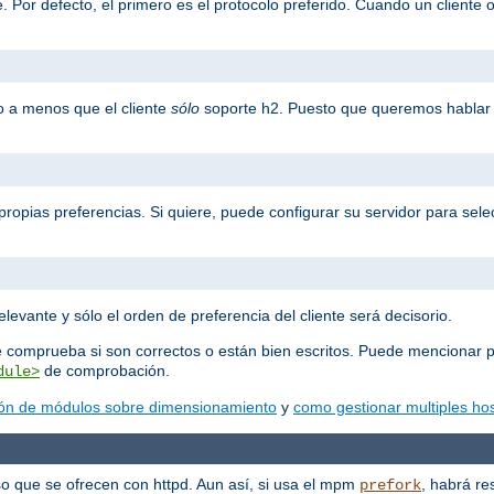
 Por defecto, el primero es el protocolo preferido. Cuando un cliente o
o a menos que el cliente
sólo
soporte h2. Puesto que queremos hablar 
propias preferencias. Si quiere, puede configurar su servidor para selec
elevante y sólo el orden de preferencia del cliente será decisorio.
e comprueba si son correctos o están bien escritos. Puede mencionar p
de comprobación.
dule>
ón de módulos sobre dimensionamiento
y
como gestionar multiples hos
o que se ofrecen con httpd. Aun así, si usa el mpm
, habrá re
prefork