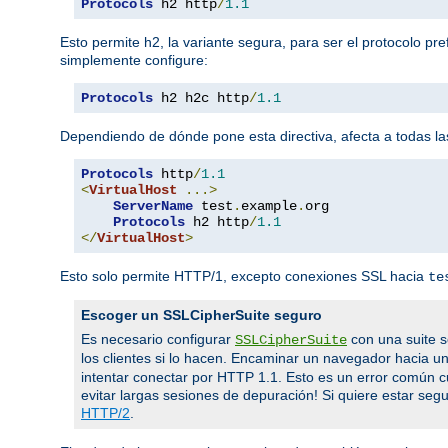
Protocols
 h2 http
/
1.1
Esto permite h2, la variante segura, para ser el protocolo pr
simplemente configure:
Protocols
 h2 h2c http
/
1.1
Dependiendo de dónde pone esta directiva, afecta a todas las
Protocols
 http
/
1.1
<
VirtualHost
...>
ServerName
 test
.
example
.
org

Protocols
 h2 http
/
1.1
</
VirtualHost
>
Esto solo permite HTTP/1, excepto conexiones SSL hacia
te
Escoger un SSLCipherSuite seguro
Es necesario configurar
con una suite s
SSLCipherSuite
los clientes si lo hacen. Encaminar un navegador hacia u
intentar conectar por HTTP 1.1. Esto es un error común 
evitar largas sesiones de depuración! Si quiere estar segur
HTTP/2
.