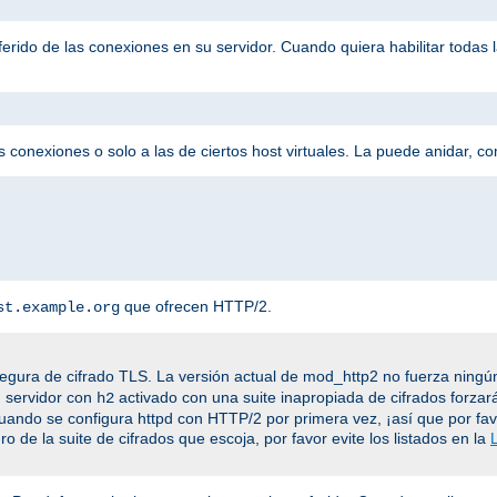
eferido de las conexiones en su servidor. Cuando quiera habilitar todas
 conexiones o solo a las de ciertos host virtuales. La puede anidar, c
que ofrecen HTTP/2.
st.example.org
egura de cifrado TLS. La versión actual de mod_http2 no fuerza ningún
n servidor con
activado con una suite inapropiada de cifrados forzar
h2
cuando se configura httpd con HTTP/2 por primera vez, ¡así que por fa
o de la suite de cifrados que escoja, por favor evite los listados en la