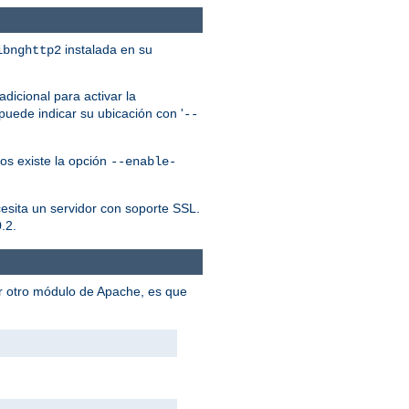
instalada en su
ibnghttp2
dicional para activar la
puede indicar su ubicación con '
--
os existe la opción
--enable-
cesita un servidor con soporte SSL.
.2.
er otro módulo de Apache, es que