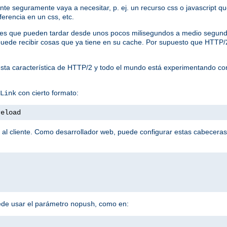
liente seguramente vaya a necesitar, p. ej. un recurso css o javascript
ferencia en un css, etc.
tudes que pueden tardar desde unos pocos milisegundos a medio segund
te puede recibir cosas que ya tiene en su cache. Por supuesto que HTTP
sta característica de HTTP/2 y todo el mundo está experimentando co
con cierto formato:
Link
reload
 al cliente. Como desarrollador web, puede configurar estas cabeceras
ede usar el parámetro
, como en:
nopush