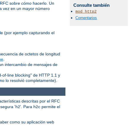
l RFC sobre
cómo
hacerlo. Un
Consulte también
ada vez en un mayor número
mod_http2
Comentarios
le (por ejemplo capturando el
ecuencia de octetos de longitud
me
.
 un intercambio de mensajes de
d-of-line blocking" de HTTP 1.1 y
no lo resolvió completamente).
acterísticas descritas por el RFC
a segura '
'. Para
permite el
h2
h2c
saber como su aplicación web