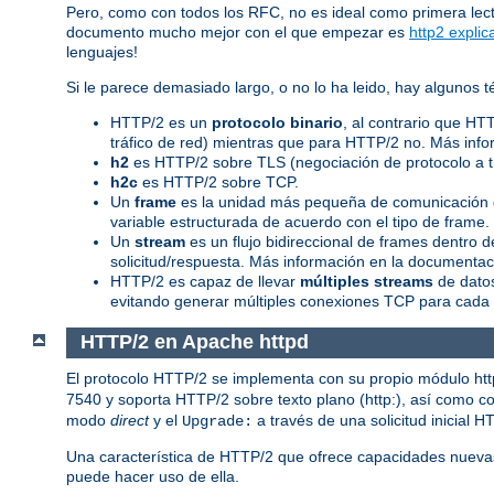
Pero, como con todos los RFC, no es ideal como primera lec
documento mucho mejor con el que empezar es
http2 explic
lenguajes!
Si le parece demasiado largo, o no lo ha leido, hay algunos
HTTP/2 es un
protocolo binario
, al contrario que HT
tráfico de red) mientras que para HTTP/2 no. Más info
h2
es HTTP/2 sobre TLS (negociación de protocolo a 
h2c
es HTTP/2 sobre TCP.
Un
frame
es la unidad más pequeña de comunicación d
variable estructurada de acuerdo con el tipo de frame
Un
stream
es un flujo bidireccional de frames dentro
solicitud/respuesta. Más información en la documentaci
HTTP/2 es capaz de llevar
múltiples streams
de datos
evitando generar múltiples conexiones TCP para cada 
HTTP/2 en Apache httpd
El protocolo HTTP/2 se implementa con su propio módulo ht
7540 y soporta HTTP/2 sobre texto plano (http:), así como con
modo
direct
y el
a través de una solicitud inicial H
Upgrade:
Una característica de HTTP/2 que ofrece capacidades nueva
puede hacer uso de ella.