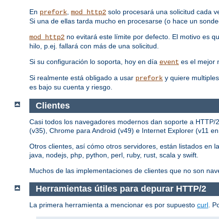
En
,
solo procesará una solicitud cada v
prefork
mod_http2
Si una de ellas tarda mucho en procesarse (o hace un sondeo
no evitará este límite por defecto. El motivo es 
mod_http2
hilo, p.ej. fallará con más de una solicitud.
Si su configuración lo soporta, hoy en día
es el mejor
event
Si realmente está obligado a usar
y quiere multiples
prefork
es bajo su cuenta y riesgo.
Clientes
Casi todos los navegadores modernos dan soporte a HTTP/2, p
(v35), Chrome para Android (v49) e Internet Explorer (v11 e
Otros clientes, así cómo otros servidores, están listados en l
java, nodejs, php, python, perl, ruby, rust, scala y swift.
Muchos de las implementaciones de clientes que no son nav
Herramientas útiles para depurar HTTP/2
La primera herramienta a mencionar es por supuesto
curl
. P