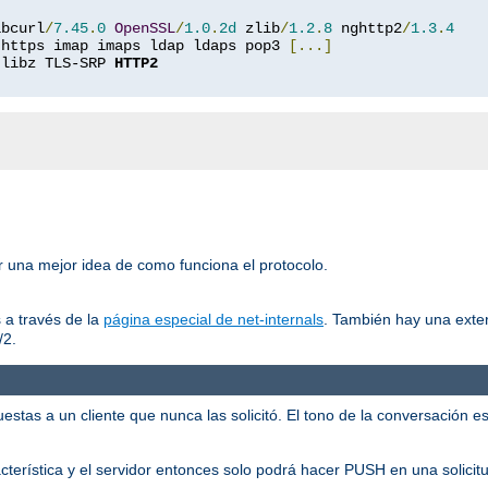
ibcurl
/
7.45
.
0
OpenSSL
/
1.0
.
2d
 zlib
/
1.2
.
8
 nghttp2
/
1.3
.
4
 https imap imaps ldap ldaps pop3 
[...]
 libz TLS-SRP 
HTTP2
er una mejor idea de como funciona el protocolo.
 a través de la
página especial de net-internals
. También hay una exte
/2.
tas a un cliente que nunca las solicitó. El tono de la conversación es:
racterística y el servidor entonces solo podrá hacer PUSH en una solicit