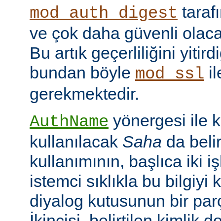
taraf
mod_auth_digest
ve çok daha güvenli olac
Bu artık geçerliliğini yitir
bundan böyle
il
mod_ssl
gerekmektedir.
yönergesi ile 
AuthName
kullanılacak
Saha
da belir
kullanımının, başlıca iki işl
istemci sıklıkla bu bilgiyi 
diyalog kutusunun bir par
İkincisi, belirtilen kimlik 