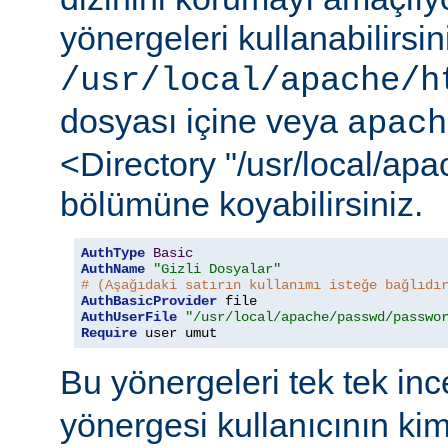
yönergeleri kullanabilirsi
/usr/local/apache/h
dosyası içine veya
apach
<Directory "/usr/local/ap
bölümüne koyabilirsiniz.
AuthType
Basic
AuthName
"Gizli Dosyalar"
# (Aşağıdaki satırın kullanımı isteğe bağlıdı
AuthBasicProvider
AuthUserFile
"/usr/local/apache/passwd/passwo
Require
 user umut
Bu yönergeleri tek tek in
yönergesi kullanıcının ki