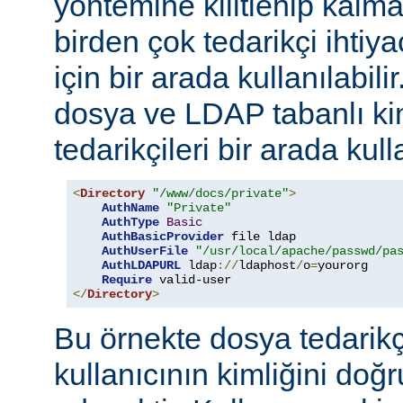
yöntemine kilitlenip kalm
birden çok tedarikçi ihti
için bir arada kullanılabil
dosya ve LDAP tabanlı ki
tedarikçileri bir arada kull
<
Directory
"/www/docs/private"
>
AuthName
"Private"
AuthType
Basic
AuthBasicProvider
 file ldap

AuthUserFile
"/usr/local/apache/passwd/pa
AuthLDAPURL
 ldap
://
ldaphost
/
o
=
yourorg

Require
</
Directory
>
Bu örnekte dosya tedarikçi
kullanıcının kimliğini do