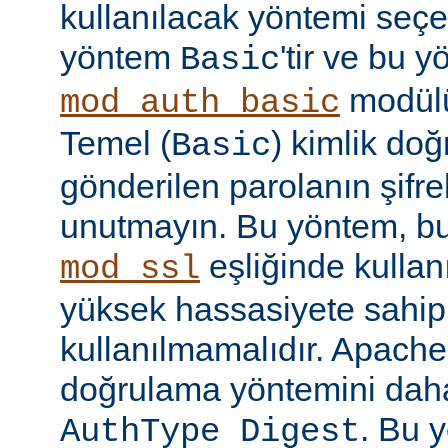
kullanılacak yöntemi seçe
yöntem
'tir ve bu 
Basic
modülü
mod_auth_basic
Temel (
) kimlik do
Basic
gönderilen parolanın şifr
unutmayın. Bu yöntem, bu
eşliğinde kullan
mod_ssl
yüksek hassasiyete sahip b
kullanılmamalıdır. Apache
doğrulama yöntemini daha
. Bu 
AuthType Digest