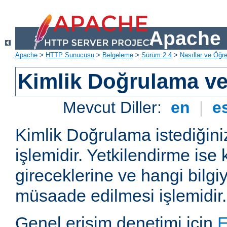
Apache 
Apache
>
HTTP Sunucusu
>
Belgeleme
>
Sürüm 2.4
>
Nasıllar ve Öğret
Kimlik Doğrulama ve
Mevcut Diller:
en
|
e
Kimlik Doğrulama istediğiniz
işlemidir. Yetkilendirme ise 
gireceklerine ve hangi bilgi
müsaade edilmesi işlemidir.
Genel erişim denetimi için
E