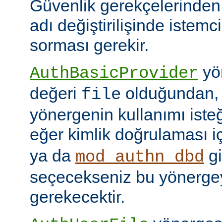
Güvenlik gerekçelerinden
adı değiştirilişinde istem
sorması gerekir.
yön
AuthBasicProvider
değeri
olduğundan,
file
yönergenin kullanımı isteğ
eğer kimlik doğrulaması i
ya da
gi
mod_authn_dbd
seçecekseniz bu yönerge
gerekecektir.