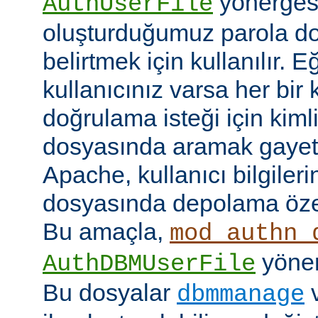
yönerges
AuthUserFile
oluşturduğumuz parola do
belirtmek için kullanılır. 
kullanıcınız varsa her bir 
doğrulama isteği için kimlik
dosyasında aramak gayet 
Apache, kullanıcı bilgilerin
dosyasında depolama özell
Bu amaçla,
mod_authn_
yönerg
AuthDBMUserFile
Bu dosyalar
dbmmanage