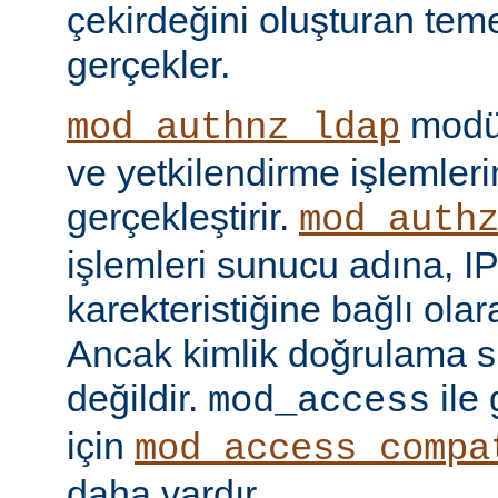
çekirdeğini oluşturan tem
gerçekler.
modül
mod_authnz_ldap
ve yetkilendirme işlemlerin
gerçekleştirir.
mod_auth
işlemleri sunucu adına, IP
karekteristiğine bağlı olara
Ancak kimlik doğrulama si
değildir.
ile
mod_access
için
mod_access_compa
daha vardır.