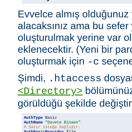
Evvelce almış olduğunuz y
alacaksınız ama bu sefer 
oluşturulmak yerine var o
eklenecektir. (Yeni bir pa
oluşturmak için
seçeneğ
-c
Şimdi,
dosyan
.htaccess
bölümünüz
<Directory>
görüldüğü şekilde değiştire
AuthType
Basic
AuthName
"Davete Binaen"
# Satır isteğe bağlıdır:
AuthBasicProvider