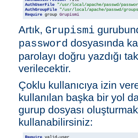
AuthUserFile
"/usr/local/apache/passwd/passwo
AuthGroupFile
"/usr/local/apache/passwd/group
Require
 group 
Grupismi
Artık,
gurubund
Grupismi
dosyasında kay
password
parolayı doğru yazdığı tak
verilecektir.
Çoklu kullanıcıya izin ver
kullanılan başka bir yol d
gurup dosyası oluşturmak
kullanabilirsiniz:
Require
 valid-user