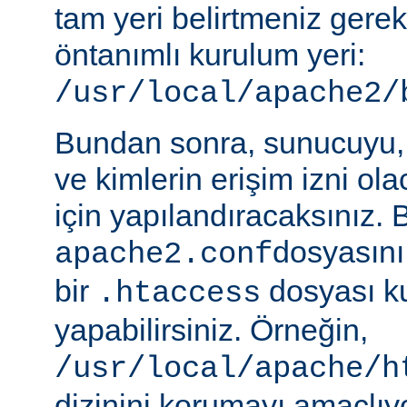
tam yeri belirtmeniz gere
öntanımlı kurulum yeri:
/usr/local/apache2/
Bundan sonra, sunucuyu, 
ve kimlerin erişim izni ol
için yapılandıracaksınız. 
dosyasını
apache2.conf
bir
dosyası k
.htaccess
yapabilirsiniz. Örneğin,
/usr/local/apache/h
dizinini korumayı amaçlıy