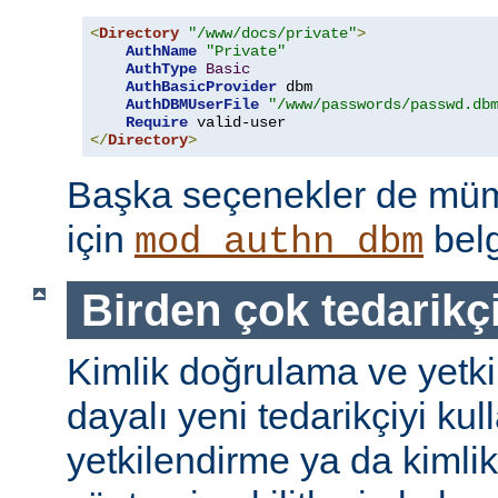
<
Directory
"/www/docs/private"
>
AuthName
"Private"
AuthType
Basic
AuthBasicProvider
 dbm

AuthDBMUserFile
"/www/passwords/passwd.db
Require
</
Directory
>
Başka seçenekler de mümk
için
belg
mod_authn_dbm
Birden çok tedarikç
Kimlik doğrulama ve yetk
dayalı yeni tedarikçiyi kul
yetkilendirme ya da kimli