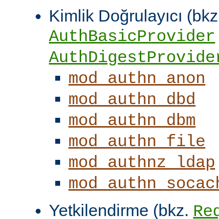
Kimlik Doğrulayıcı (bkz
AuthBasicProvider
AuthDigestProvide
mod_authn_anon
mod_authn_dbd
mod_authn_dbm
mod_authn_file
mod_authnz_ldap
mod_authn_socac
Yetkilendirme (bkz.
Re