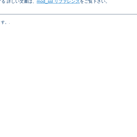
る 詳しい文書は、
mod_ssl リファレンス
をご覧下さい。
す。.