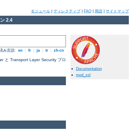
モジュール
|
ディレクティブ
|
FAQ
|
用語
|
サイトマップ
 2.4
済み言語:
en
|
fr
|
ja
|
tr
|
zh-cn
nsport Layer Security プロ
Documentation
mod_ssl